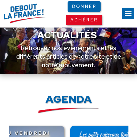
Panneau de gestion des cookies
DONNER
ADHÉRER
ACTUALITÉS
Retrouvez nos événements et les
différents articles de notre site et de
notre mouvement.
AGENDA