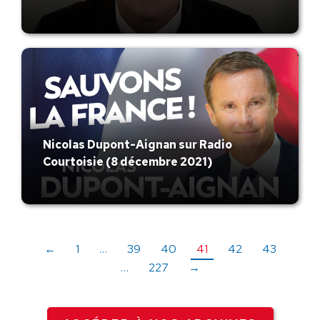
Nicolas Dupont-Aignan sur Radio
Courtoisie (8 décembre 2021)
←
1
…
39
40
41
42
43
…
227
→