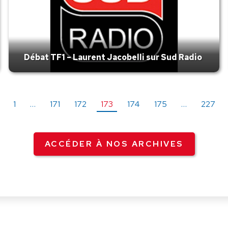
Débat TF1 – Laurent Jacobelli sur Sud Radio
1
…
171
172
173
174
175
…
227
ACCÉDER À NOS ARCHIVES