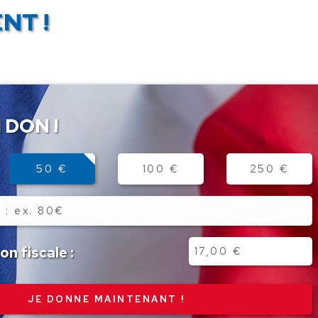
NT !
 DON !
50 €
100 €
250 €
n fiscale :