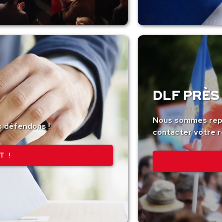
DLF PRÈS 
Nous sommes repr
s défendons !
contacter votre r
T !