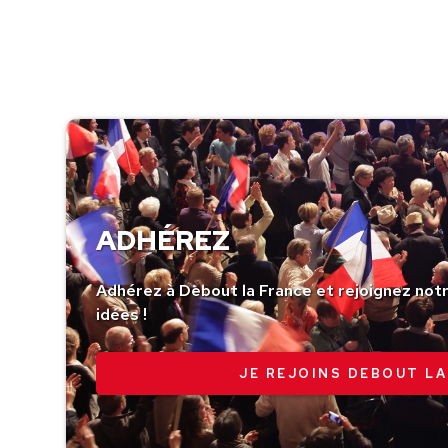
ADHÉREZ
Adhérez à Debout la France et rejoignez no
idées !
JE REJOINS DEBOUT LA