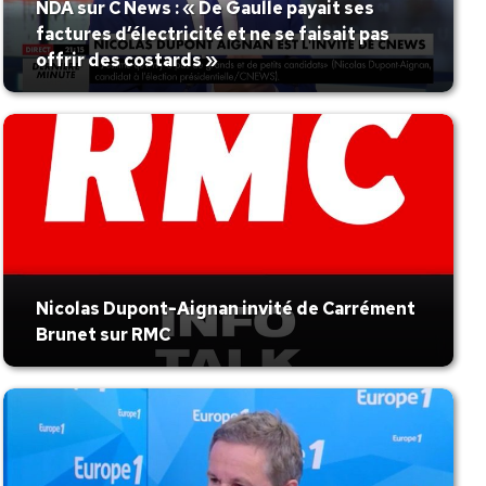
NDA sur C News : « De Gaulle payait ses
factures d’électricité et ne se faisait pas
offrir des costards »
Nicolas Dupont-Aignan invité de Carrément
Brunet sur RMC