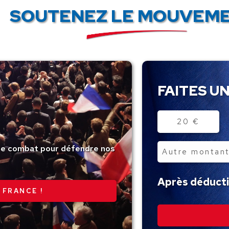
SOUTENEZ LE MOUVEME
FAITES UN
Montant
20 €
tre combat pour défendre nos
Autre
montant
Après déductio
 FRANCE !