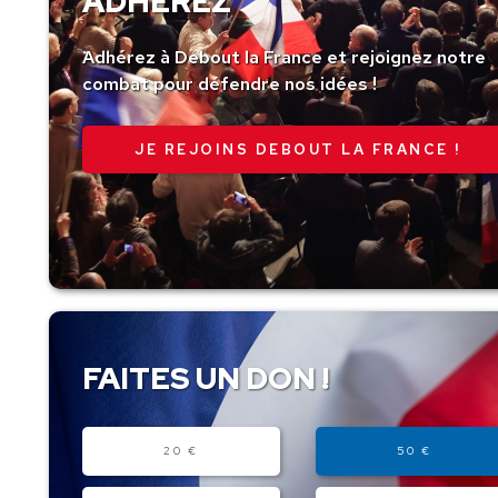
ADHÉREZ
Adhérez à Debout la France et rejoignez notre
combat pour défendre nos idées !
JE REJOINS DEBOUT LA FRANCE !
FAITES UN DON !
Montant
20 €
50 €