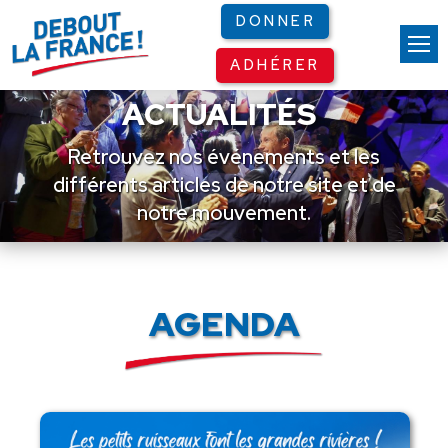
Panneau de gestion des cookies
DONNER
ADHÉRER
ACTUALITÉS
Retrouvez nos événements et les
différents articles de notre site et de
notre mouvement.
AGENDA