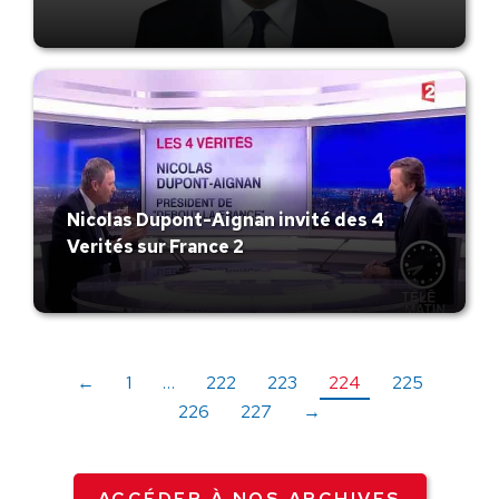
Nicolas Dupont-Aignan invité des 4
Verités sur France 2
←
1
…
222
223
224
225
226
227
→
ACCÉDER À NOS ARCHIVES