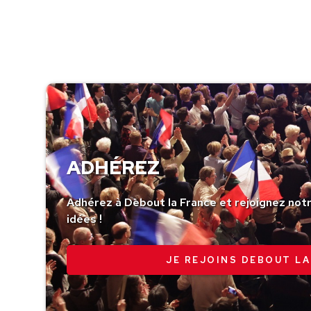
ADHÉREZ
Adhérez à Debout la France et rejoignez no
idées !
JE REJOINS DEBOUT LA