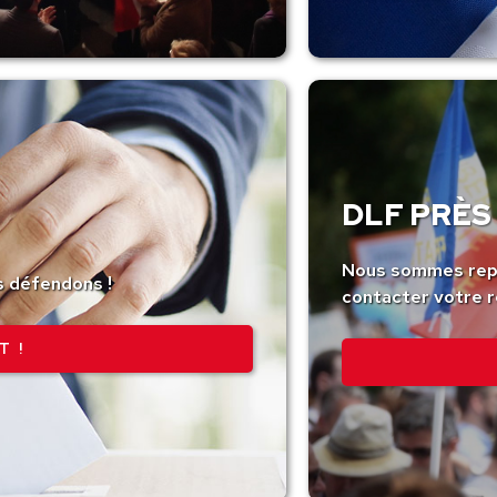
DLF PRÈS 
Nous sommes repr
s défendons !
contacter votre r
T !