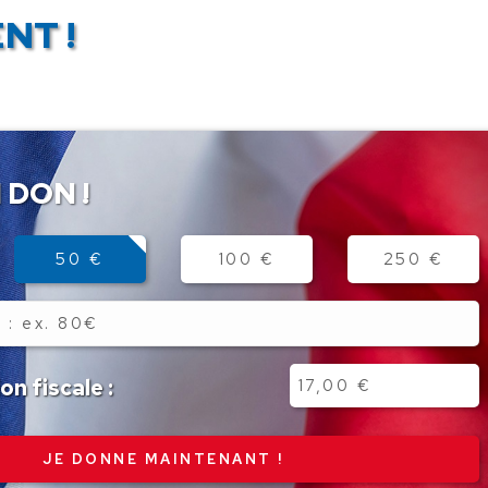
NT !
 DON !
50 €
100 €
250 €
n fiscale :