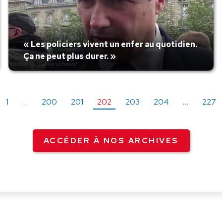
« Les policiers vivent un enfer au quotidien.
Ça ne peut plus durer. »
1
…
200
201
202
203
204
…
227
ACCÉDER À NOS ARCHIVES