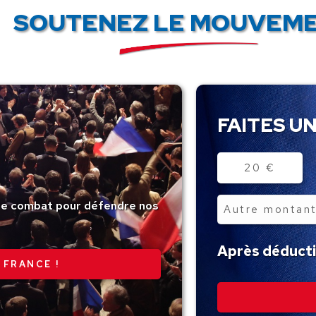
SOUTENEZ LE MOUVEME
FAITES UN
Montant
20 €
tre combat pour défendre nos
Autre
montant
Après déductio
 FRANCE !