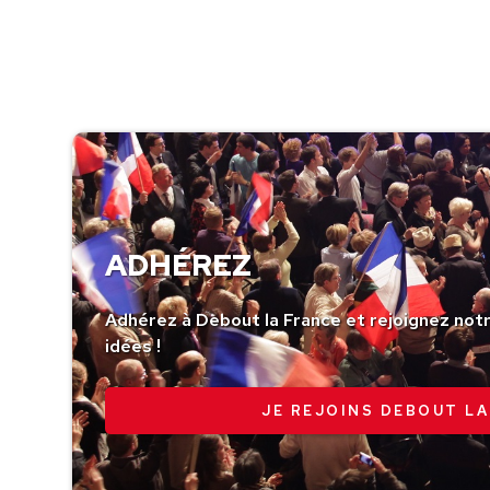
ADHÉREZ
Adhérez à Debout la France et rejoignez no
idées !
JE REJOINS DEBOUT LA