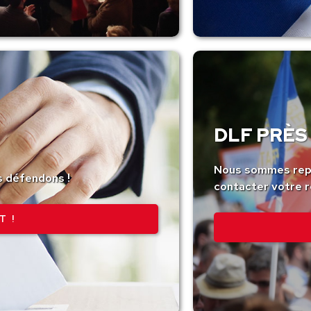
DLF PRÈS 
Nous sommes repr
s défendons !
contacter votre r
T !