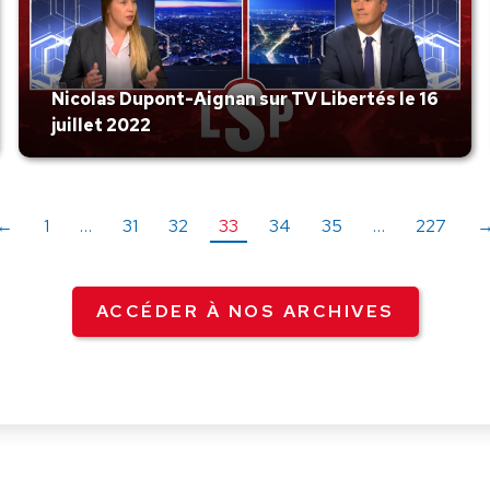
Nicolas Dupont-Aignan sur TV Libertés le 16
juillet 2022
←
1
…
31
32
33
34
35
…
227
ACCÉDER À NOS ARCHIVES