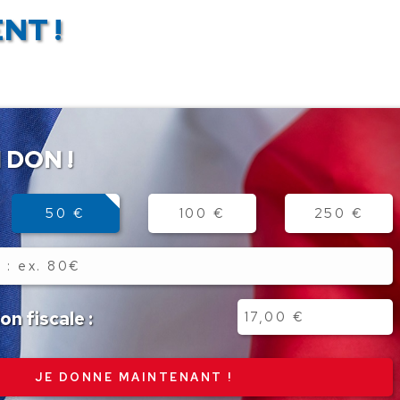
NT !
 DON !
50 €
100 €
250 €
n fiscale :