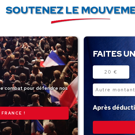
SOUTENEZ LE MOUVEME
FAITES UN
Montant
20 €
tre combat pour défendre nos
Autre
montant
Après déductio
 FRANCE !