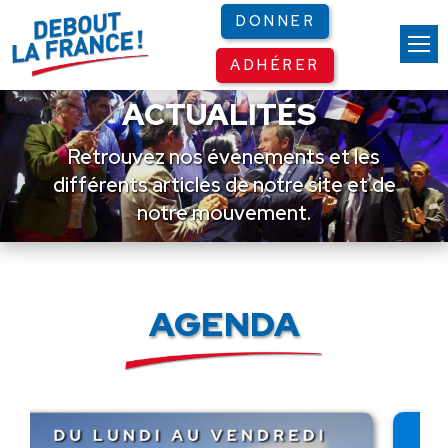
Panneau de gestion des cookies
DONNER
ADHÉRER
ACTUALITÉS
Retrouvez nos événements et les
différents articles de notre site et de
notre mouvement.
AGENDA