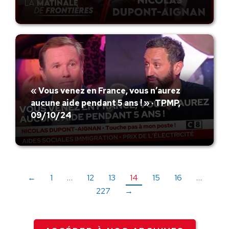
« Vous venez en France, vous n’aurez
aucune aide pendant 5 ans ! » · TPMP,
09/10/24
←
1
…
12
13
14
15
16
…
227
→