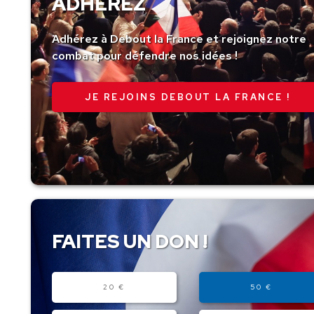
ADHÉREZ
Adhérez à Debout la France et rejoignez notre
combat pour défendre nos idées !
JE REJOINS DEBOUT LA FRANCE !
FAITES UN DON !
Montant
20 €
50 €