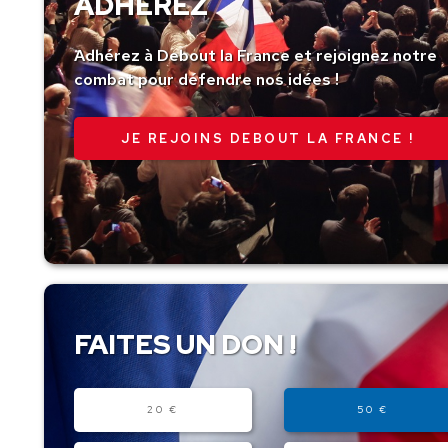
ADHÉREZ
Adhérez à Debout la France et rejoignez notre
combat pour défendre nos idées !
JE REJOINS DEBOUT LA FRANCE !
FAITES UN DON !
Montant
20 €
50 €