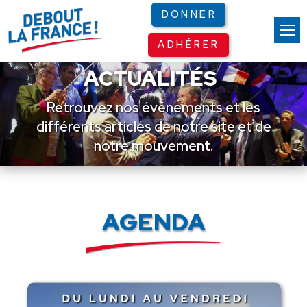
Panneau de gestion des cookies
DONNER
ADHÉRER
ACTUALITÉS
Retrouvez nos événements et les
différents articles de notre site et de
notre mouvement.
AGENDA