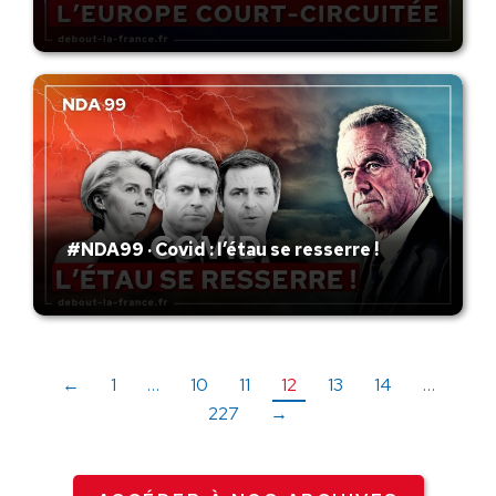
#NDA99 · Covid : l’étau se resserre !
←
1
…
10
11
12
13
14
…
227
→