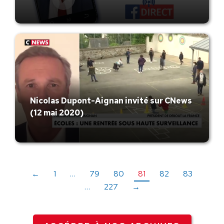
Nicolas Dupont-Aignan invité sur CNews
(12 mai 2020)
←
1
…
79
80
81
82
83
…
227
→