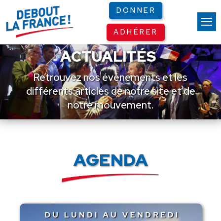
Panneau de gestion des cookies
DONNER
ADHÉRER
ACTUALITÉS
Retrouvez nos événements et les
différents articles de notre site et de
notre mouvement.
AGENDA