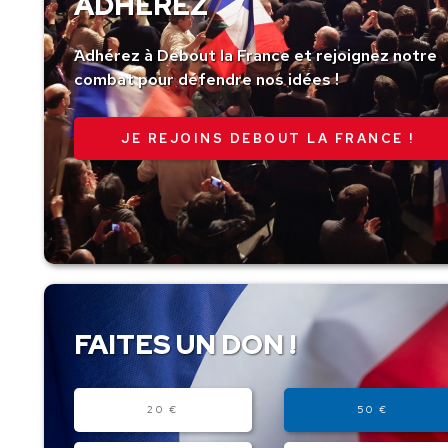
ADHÉREZ
Adhérez à Debout la France et rejoignez notre
combat pour défendre nos idées !
JE REJOINS DEBOUT LA FRANCE !
FAITES UN DON !
Montant
20 €
50 €