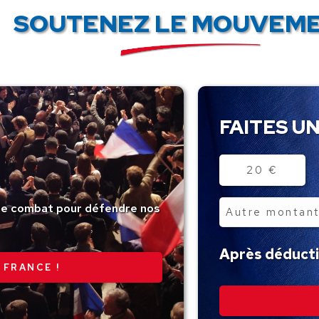
SOUTENEZ LE MOUVEME
FAITES UN
Montant
20 €
tre combat pour défendre nos
Autre
montant
Après déductio
 FRANCE !