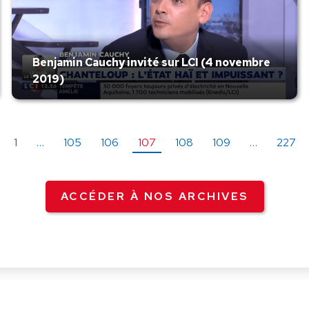
Benjamin Cauchy invité sur LCI (4 novembre
2019)
1
…
105
106
107
108
109
…
227
ACCÉDER À NOS ARCHIVES