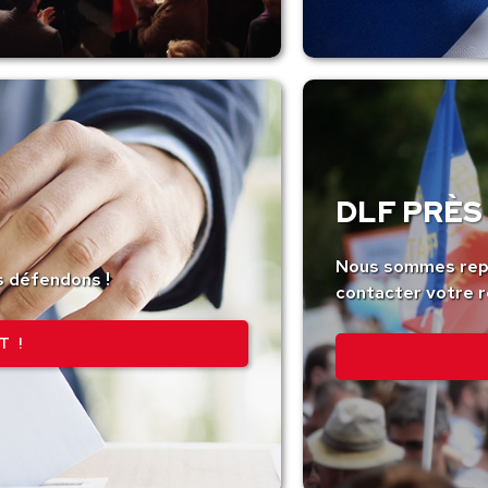
DLF PRÈS 
Nous sommes repr
s défendons !
contacter votre r
T !