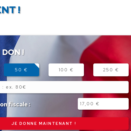
NT !
 DON !
50 €
100 €
250 €
n fiscale :