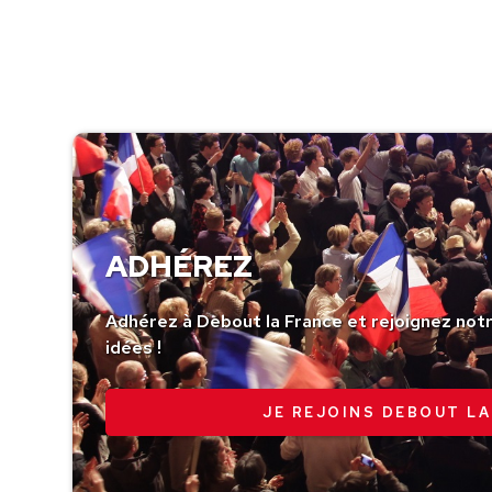
ADHÉREZ
Adhérez à Debout la France et rejoignez no
idées !
JE REJOINS DEBOUT LA