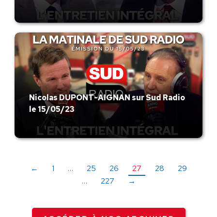
Nicolas DUPONT-AIGNAN sur Sud Radio
le 15/05/23
←
1
…
25
26
27
28
29
…
227
→