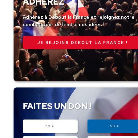
ADHÉREZ
Adhérez à Debout la France et rejoignez notre
combat pour défendre nos idées !
JE REJOINS DEBOUT LA FRANCE !
FAITES UN DON !
Montant
20 €
50 €