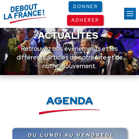
Panneau de gestion des cookies
DONNER
ADHÉRER
ACTUALITÉS
Retrouvez nos événements et les
différents articles de notre site et de
notre mouvement.
AGENDA