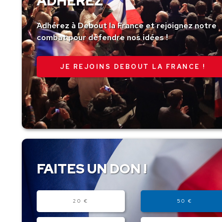
ADHÉREZ
Adhérez à Debout la France et rejoignez notre
combat pour défendre nos idées !
JE REJOINS DEBOUT LA FRANCE !
FAITES UN DON !
Montant
20 €
50 €