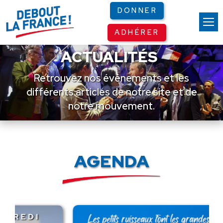
Panneau de gestion des cookies
DONNER
ADHÉRER
ACTUALITÉS
Retrouvez nos événements et les
différents articles de notre site et de
notre mouvement.
AGENDA