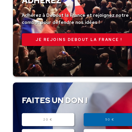
ADHÉREZ
Adhérez à Debout la France et rejoignez notre
combat pour défendre nos idées !
JE REJOINS DEBOUT LA FRANCE !
FAITES UN DON !
Montant
20 €
50 €