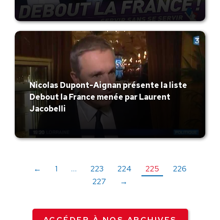
Nicolas Dupont-Aignan présente la liste
Debout la France menée par Laurent
Jacobelli
←
1
…
223
224
225
226
227
→
ACCÉDER À NOS ARCHIVES