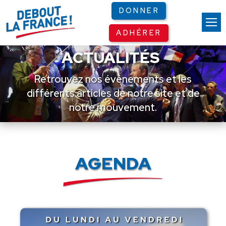
Panneau de gestion des cookies
DONNER
ADHÉRER
ACTUALITÉS
Retrouvez nos événements et les
différents articles de notre site et de
notre mouvement.
AGENDA