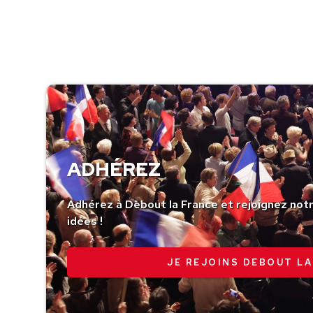
ADHÉREZ
Adhérez à Debout la France et rejoignez no
idées !
JE REJOINS DEBOUT LA