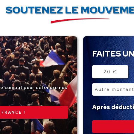
SOUTENEZ LE MOUVEME
FAITES UN
Montant
20 €
tre combat pour défendre nos
Autre
montant
Après déductio
 FRANCE !