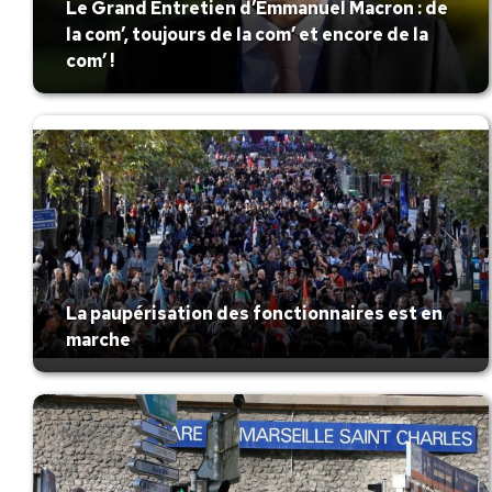
Le Grand Entretien d’Emmanuel Macron : de
la com’, toujours de la com’ et encore de la
com’ !
La paupérisation des fonctionnaires est en
marche