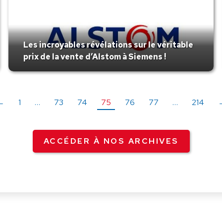
Les incroyables révélations sur le véritable
prix de la vente d’Alstom à Siemens !
←
1
…
73
74
75
76
77
…
214
ACCÉDER À NOS ARCHIVES