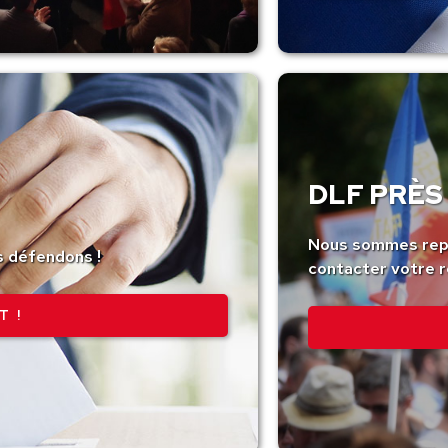
DLF PRÈS 
Nous sommes repr
s défendons !
contacter votre r
T !