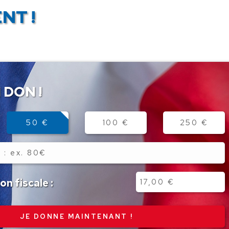
NT !
 DON !
50 €
100 €
250 €
n fiscale :