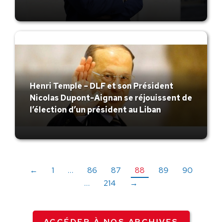
Henri Temple – DLF et son Président
Nicolas Dupont-Aignan se réjouissent de
l’élection d’un président au Liban
←
1
…
86
87
88
89
90
…
214
→
ACCÉDER À NOS ARCHIVES