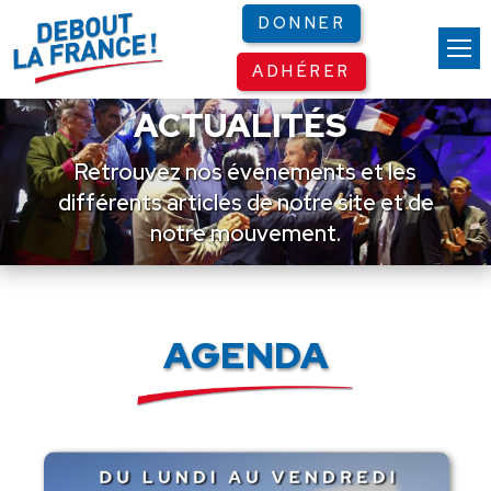
Panneau de gestion des cookies
DONNER
ADHÉRER
ACTUALITÉS
Retrouvez nos événements et les
différents articles de notre site et de
notre mouvement.
AGENDA