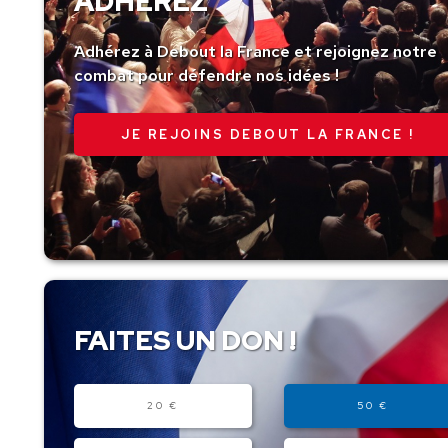
ADHÉREZ
Adhérez à Debout la France et rejoignez notre
combat pour défendre nos idées !
JE REJOINS DEBOUT LA FRANCE !
FAITES UN DON !
Montant
20 €
50 €