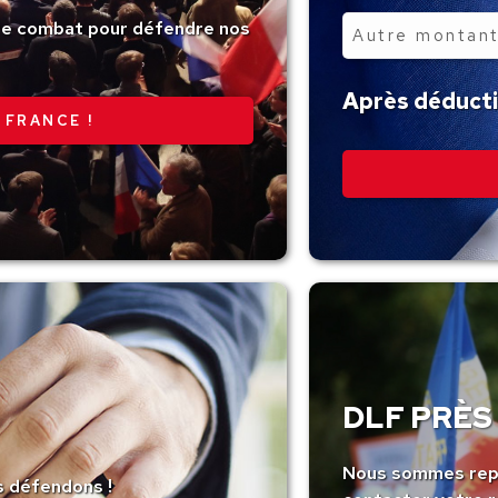
tre combat pour défendre nos
Autre
montant
Après déductio
 FRANCE !
DLF PRÈS 
Nous sommes repr
s défendons !