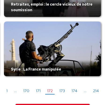
Retraites, emploi : le cercle vicieux de notre
soumission
Syrie : La France manipulée
1
…
170
171
172
173
174
…
214