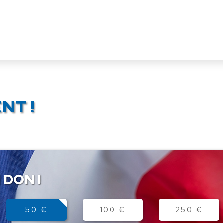
NT !
 DON !
50 €
100 €
250 €