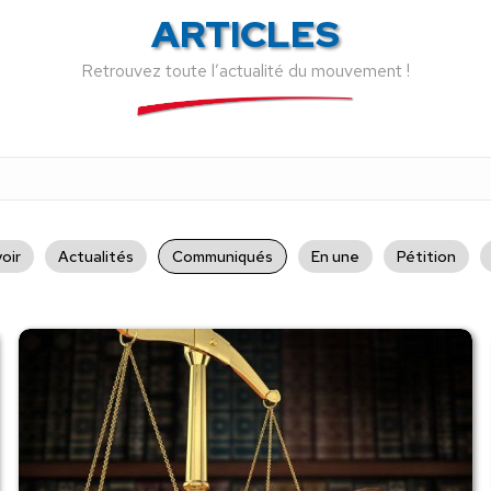
ARTICLES
Retrouvez toute l’actualité du mouvement !
oir
Actualités
Communiqués
En une
Pétition