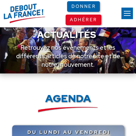
Panneau de gestion des cookies
DONNER
ADHÉRER
ACTUALITÉS
Retrouvez nos événements et les
différents articles de notre site et de
notre mouvement.
AGENDA