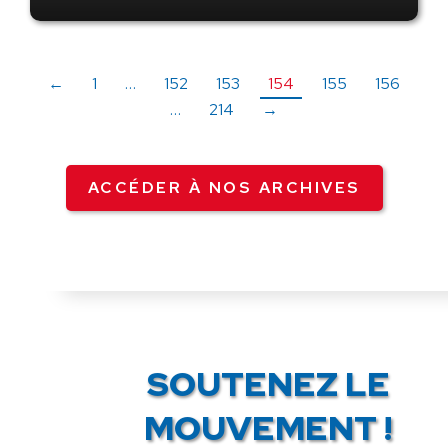
←
1
…
152
153
154
155
156
…
214
→
ACCÉDER À NOS ARCHIVES
SOUTENEZ LE
MOUVEMENT !