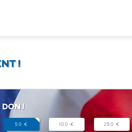
NT !
 DON !
50 €
100 €
250 €