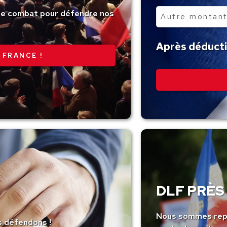
tre combat pour défendre nos
Autre
montant
Après déductio
 FRANCE !
DLF PRÈS 
Nous sommes repr
s défendons !