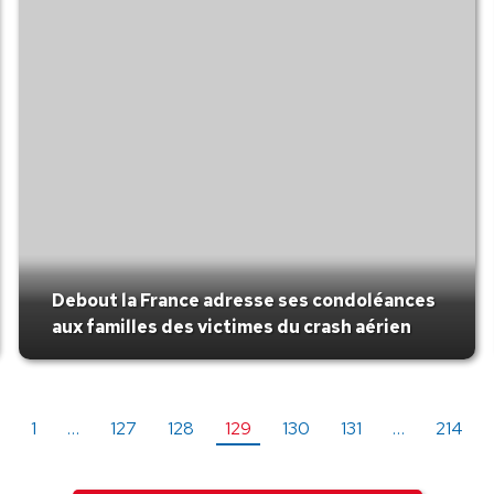
Debout la France adresse ses condoléances
aux familles des victimes du crash aérien
1
…
127
128
129
130
131
…
214