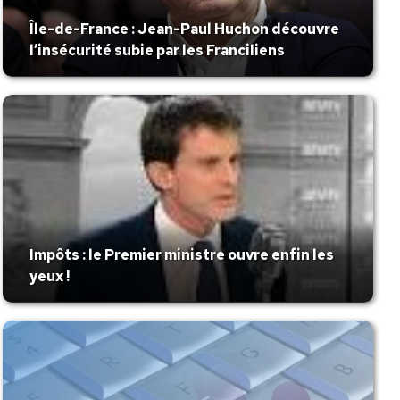
Île-de-France : Jean-Paul Huchon découvre
l’insécurité subie par les Franciliens
Impôts : le Premier ministre ouvre enfin les
yeux !