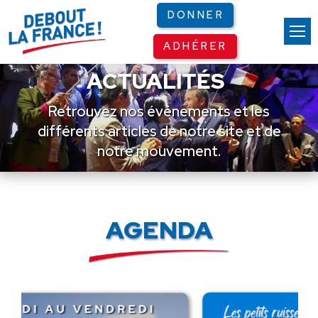
Panneau de gestion des cookies
DONNER
ADHÉRER
ACTUALITÉS
Retrouvez nos événements et les
différents articles de notre site et de
notre mouvement.
AGENDA