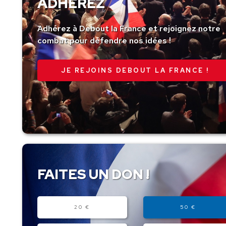
ADHÉREZ
Adhérez à Debout la France et rejoignez notre
combat pour défendre nos idées !
JE REJOINS DEBOUT LA FRANCE !
FAITES UN DON !
Montant
20 €
50 €