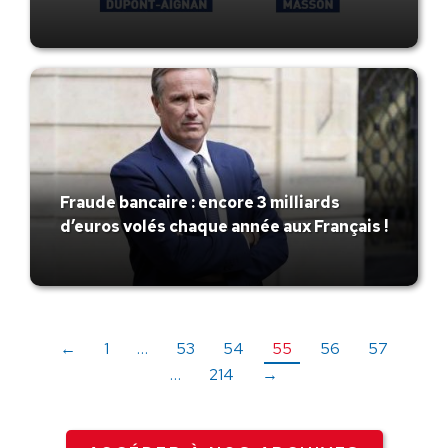
Fraude bancaire : encore 3 milliards
d’euros volés chaque année aux Français !
←
1
…
53
54
55
56
57
…
214
→