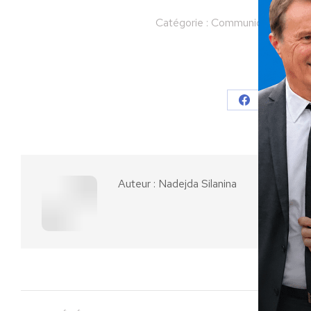
Catégorie :
Communiqués
Par
Partager
Partager
Parta
sur
sur
Facebook
X
Auteur :
Nadejda Silanina