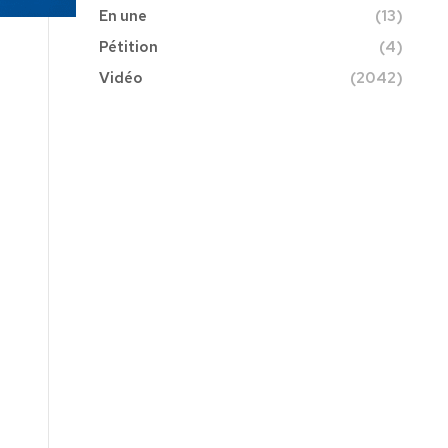
En une
(13)
Pétition
(4)
Vidéo
(2042)