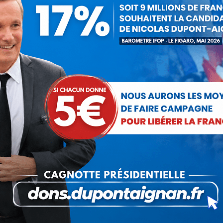
Nadejda Silanina
12 novembre 2018
 cet article
ger
Partager
Partager
Partager
sur
sur
sur
Pinterest
LinkedIn
WhatsApp