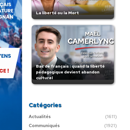
La liberté ou la Mort
Bac de français : quand la liberté
pédagogique devient abandon
culturel
Catégories
Actualités
(1611)
Communiqués
(1921)