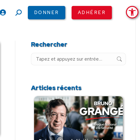
Ouv
DONNER
ADHÉRER
Recherche
:
Rechercher
Recherche
:
Articles récents