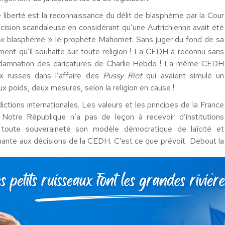
liberté est la reconnaissance du délit de blasphème par la Cour
sion scandaleuse en considérant qu’une Autrichienne avait été
r « blasphémé » le prophète Mahomet. Sans juger du fond de sa
gement qu’il souhaite sur toute religion ! La CEDH a reconnu sans
condamnation des caricatures de Charlie Hebdo ! La même CEDH
x russes dans l’affaire des
Pussy Riot
qui avaient simulé un
poids, deux mesures, selon la religion en cause !
dictions internationales. Les valeurs et les principes de la France
Notre République n’a pas de leçon à recevoir d’institutions
 toute souveraineté son modèle démocratique de laïcité et
nante aux décisions de la CEDH. C’est ce que prévoit Debout la