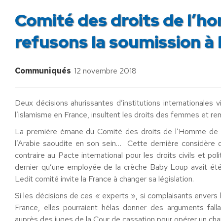
Comité des droits de l’h
refusons la soumission à 
Communiqués
12 novembre 2018
Deux décisions ahurissantes d’institutions internationales 
l’islamisme en France, insultent les droits des femmes et re
La première émane du Comité des droits de l’Homme de l’
l’Arabie saoudite en son sein… Cette dernière considère que
contraire au Pacte international pour les droits civils et p
dernier qu’une employée de la crèche Baby Loup avait été in
Ledit comité invite la France à changer sa législation.
Si les décisions de ces « experts », si complaisants envers 
France, elles pourraient hélas donner des arguments falla
auprès des juges de la Cour de cassation pour opérer un cha