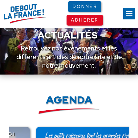
Panneau de gestion des cookies
DONNER
ADHÉRER
ACTUALITÉS
Retrouvez nos événements et les
différents articles de notre site et de
notre mouvement.
AGENDA