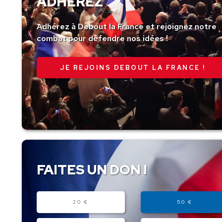
ADHÉREZ
Adhérez à Debout la France et rejoignez notre
combat pour défendre nos idées !
JE REJOINS DEBOUT LA FRANCE !
FAITES UN DON !
Montant
20 €
50 €