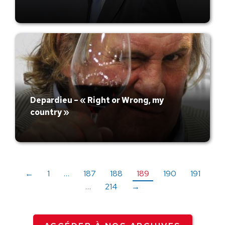
Depardieu – « Right or Wrong, my
country »
←
1
…
187
188
189
190
191
…
214
→