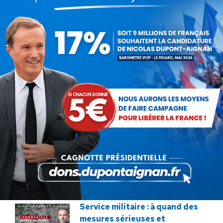
Communiqué : Corse,
l’engrenage d’une France
fragmentée
26 juin 2026
En ce 18 juin, le meilleur
hommage : libérer à nouveau la
France !
18 juin 2026
Macron veut tuer notre
élevage !
12 décembre 2025
Service militaire : à quand des
mesures sérieuses et