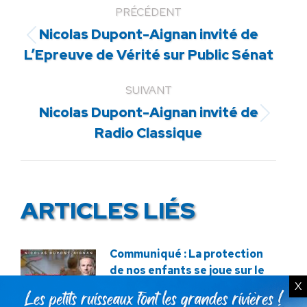
PRÉCÉDENT
Nicolas Dupont-Aignan invité de
Article
L’Epreuve de Vérité sur Public Sénat
précédent
:
SUIVANT
Nicolas Dupont-Aignan invité de
Article
Radio Classique
suivant
:
ARTICLES LIÉS
Communiqué : La protection
de nos enfants se joue sur le
X
terrain !
22 juillet 2026