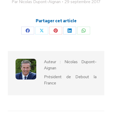
Par
Nicolas Dupont-Aignan
29 septembre 2017
Partager cet article
Partager
Partager
Partager
Partager
Partager
sur
sur
sur
sur
sur
Facebook
X
Pinterest
LinkedIn
WhatsApp
Auteur :
Nicolas Dupont-
Aignan
Président de Debout la
France