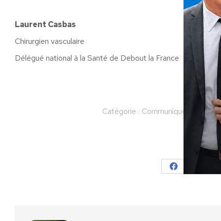
Laurent Casbas
Chirurgien vasculaire
Délégué national à la Santé de Debout la France
Catégorie :
Communiqués
Par
Ni
Partager
Partager
Parta
sur
sur
Facebook
X