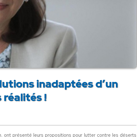
olutions inadaptées d’un
éalités !
, ont présenté leurs propositions pour lutter contre les déserts