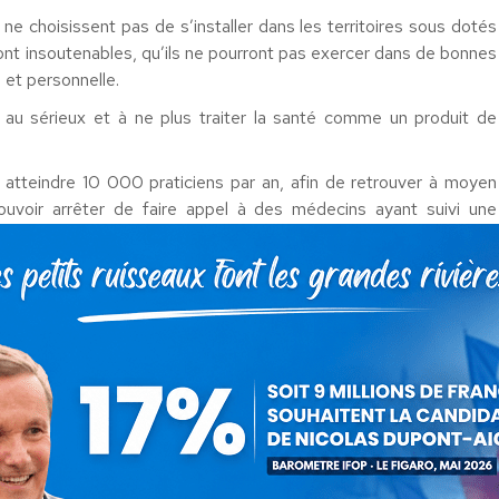
s ne choisissent pas de s’installer dans les territoires sous dotés
ront insoutenables, qu’ils ne pourront pas exercer dans de bonnes
 et personnelle.
au sérieux et à ne plus traiter la santé comme un produit de
 atteindre 10 000 praticiens par an, afin de retrouver à moyen
voir arrêter de faire appel à des médecins ayant suivi une
consultations de généralistes et spécialistes venant des zones
s forme de consultation avancée, avec la prise en charge des