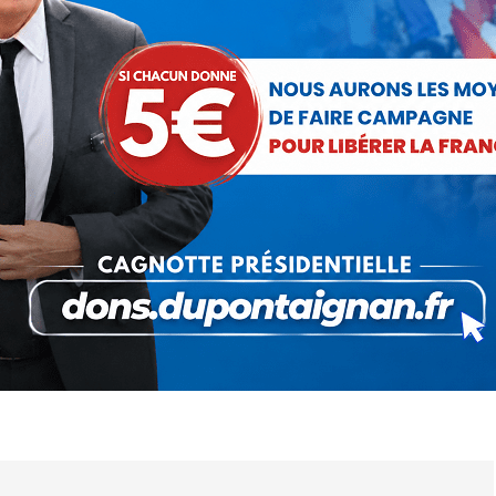
colas Dupont-Aignan
13 octobre 2017
 cet article
ger
Partager
Partager
Partager
sur
sur
sur
Pinterest
LinkedIn
WhatsApp