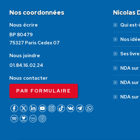
Nos coordonnées
Nicolas
Nous écrire
Qui est-i
BP 80479
Nos idé
75327 Paris Cedex 07
Ses livre
Nous joindre
01.84.16.02.24
NDA sur 
Nous contacter
NDA sur
PAR FORMULAIRE
NDA sur