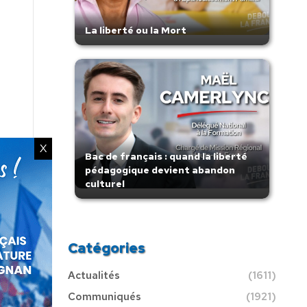
La liberté ou la Mort
X
Bac de français : quand la liberté
pédagogique devient abandon
culturel
Catégories
Actualités
(1611)
Communiqués
(1921)