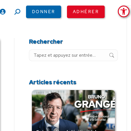
Ouv
DONNER
ADHÉRER
Recherche
:
Rechercher
Recherche
:
Articles récents