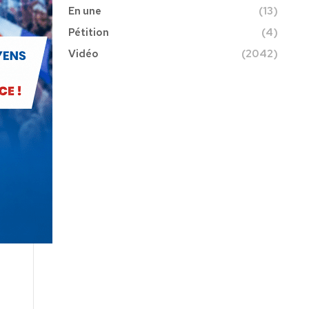
En une
(13)
Pétition
(4)
Vidéo
(2042)