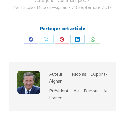
Catégorie :
Communiqués
Par
Nicolas Dupont-Aignan
28 septembre 2017
Partager cet article
Partager
Partager
Partager
Partager
Partager
sur
sur
sur
sur
sur
Facebook
X
Pinterest
LinkedIn
WhatsApp
Auteur :
Nicolas Dupont-
Aignan
Président de Debout la
France