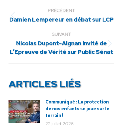
PRÉCÉDENT
Article
Damien Lempereur en débat sur LCP
précédent
:
SUIVANT
Nicolas Dupont-Aignan invité de
Article
L’Epreuve de Vérité sur Public Sénat
suivant
:
ARTICLES LIÉS
Communiqué : La protection
de nos enfants se joue sur le
terrain !
22 juillet 2026