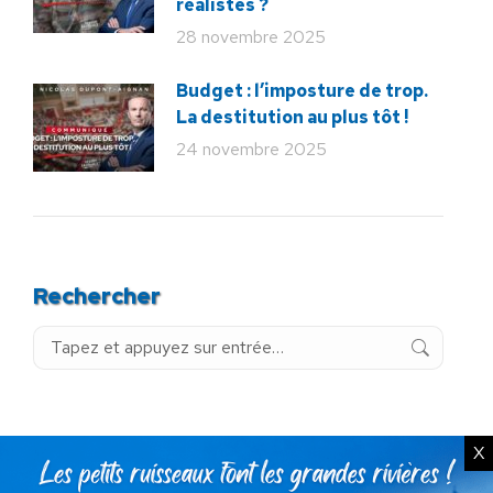
réalistes ?
28 novembre 2025
Budget : l’imposture de trop.
La destitution au plus tôt !
24 novembre 2025
Rechercher
Recherche
:
Articles récents
X