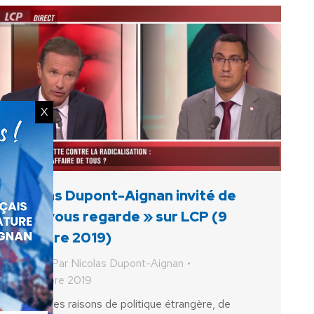
X
Nicolas Dupont-Aignan invité de
« Ça vous regarde » sur LCP (9
octobre 2019)
Vidéo
Par
Nicolas Dupont-Aignan
10 octobre 2019
« Pour des raisons de politique étrangère, de