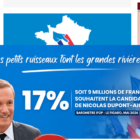
Débat sur l’immigration : assez du
blabla, exigeons des actes !
Communiqués
Par
Nicolas Dupont-Aignan
7 octobre 2019
A l’image du « grand débat » d’Emmanuel Macron,
le débat sans vote qui se tiendra aujourd’hui à