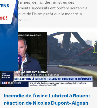
ventes d’armes, de fric, des ministres des
gouvernements successifs ont préféré soutenir la
branche dure de l’Islam plutôt que la modéré. »
Retrouvez les…
Incendie de l’usine Lubrizol à Rouen :
réaction de Nicolas Dupont-Aignan