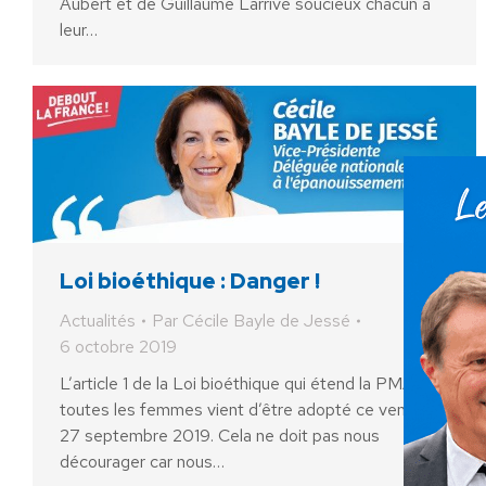
Aubert et de Guillaume Larrivé soucieux chacun à
leur…
Loi bioéthique : Danger !
Actualités
Par
Cécile Bayle de Jessé
6 octobre 2019
L’article 1 de la Loi bioéthique qui étend la PMA à
toutes les femmes vient d’être adopté ce vendredi
27 septembre 2019. Cela ne doit pas nous
décourager car nous…