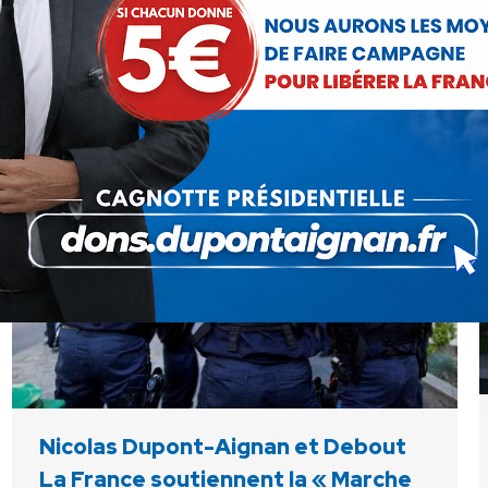
l’Assemblée Nationale ne sera qu’une nouvelle
opération médiatique visant à dissimuler l’absence
d’actes du…
Nicolas Dupont-Aignan et Debout
La France soutiennent la « Marche