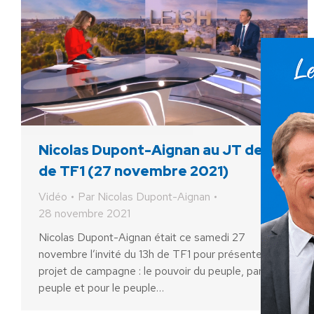
Nicolas Dupont-Aignan au JT de 13h
de TF1 (27 novembre 2021)
Vidéo
Par
Nicolas Dupont-Aignan
28 novembre 2021
Nicolas Dupont-Aignan était ce samedi 27
novembre l’invité du 13h de TF1 pour présenter son
projet de campagne : le pouvoir du peuple, par le
peuple et pour le peuple…