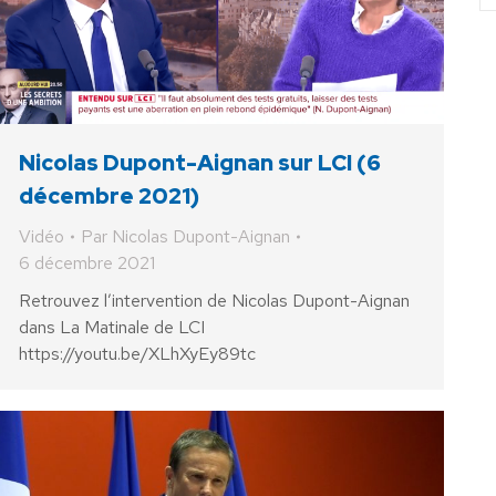
Nicolas Dupont-Aignan sur LCI (6
décembre 2021)
Vidéo
Par
Nicolas Dupont-Aignan
6 décembre 2021
Retrouvez l’intervention de Nicolas Dupont-Aignan
dans La Matinale de LCI
https://youtu.be/XLhXyEy89tc