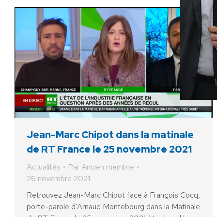
Jean-Marc Chipot dans la matinale
de RT France le 25 novembre 2021
Actualités
Par
Ancien membre
26 novembre 2021
Retrouvez Jean-Marc Chipot face à François Cocq,
porte-parole d’Arnaud Montebourg dans la Matinale