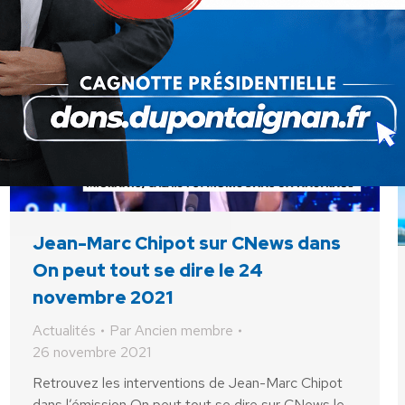
Jean-Marc Chipot sur CNews dans
On peut tout se dire le 24
novembre 2021
Actualités
Par
Ancien membre
26 novembre 2021
Retrouvez les interventions de Jean-Marc Chipot
dans l’émission On peut tout se dire sur CNews le