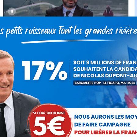
Jean-Marc Chipot sur CNews dans
90 Minutes Infos le 3 décembre
2021
Actualités
Par
Ancien membre
5 décembre 2021
Retrouvez les interventions de Jean-Marc Chipot
dans 90 Minutes Infos du 3 décembre 2021 sur
CNews au micro de Barbara Klein face à Faten
Hidri, déléguée spéciale UDI de la…