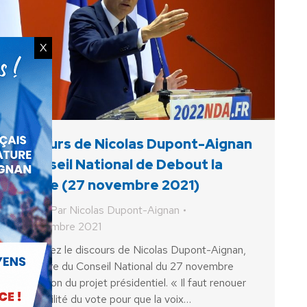
X
Discours de Nicolas Dupont-Aignan
– Conseil National de Debout la
France (27 novembre 2021)
Vidéo
Par
Nicolas Dupont-Aignan
29 novembre 2021
Retrouvez le discours de Nicolas Dupont-Aignan,
en clôture du Conseil National du 27 novembre
d’adoption du projet présidentiel. « Il faut renouer
avec l’utilité du vote pour que la voix…