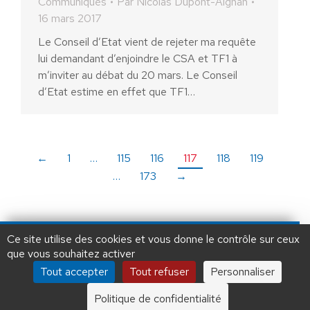
Communiqués
Par
Nicolas Dupont-Aignan
16 mars 2017
Le Conseil d’Etat vient de rejeter ma requête
lui demandant d’enjoindre le CSA et TF1 à
m’inviter au débat du 20 mars. Le Conseil
d’Etat estime en effet que TF1…
←
1
…
115
116
117
118
119
…
173
→
AIDEZ NOUS À
LIBÉRER LA FRANCE
JE FAIS UN DON À DLF
Ce site utilise des cookies et vous donne le contrôle sur ceux
que vous souhaitez activer
ADHÉSION
20 €
50 €
100 €
Tout accepter
Tout refuser
Personnaliser
Debout La France © 2026 | Designed by Aryup.com
250 €
1000 €
Politique de confidentialité
Tous droits réservés.