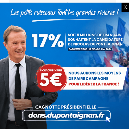
Nicolas Dupont-Aignan dans
X
Punchline : « j’ai quitté le
plateau de TF1 par indignation »
Vidéo
Par
Debout La France
19 mars 2017
Le dimanche 19 mars 2017, Nicolas Dupont-
Aignan, président de Debout la France et
candidat à l’élection présidentielle était l’invité
de Laurence Ferrari dans Punchline sur C8