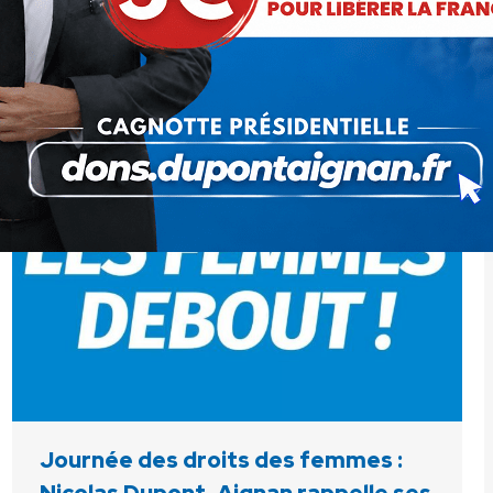
dans les publicités et communications
commerciales (« Unboring the future » pour la
Peugeot 208, « Do anywhere, go everywere » pour
la Renault Twingo…) et messages…
Journée des droits des femmes :
Nicolas Dupont-Aignan rappelle ses