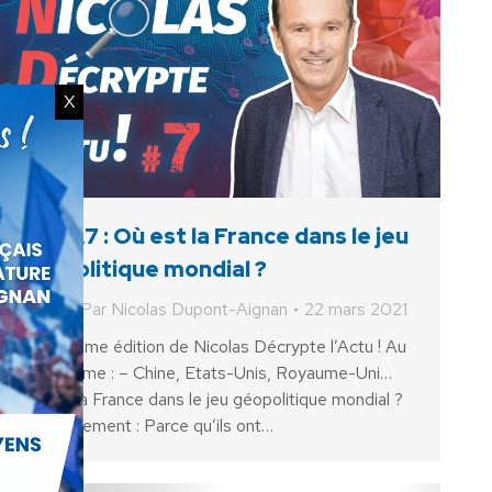
X
#NDA7 : Où est la France dans le jeu
géopolitique mondial ?
Vidéo
Par
Nicolas Dupont-Aignan
22 mars 2021
« Septième édition de Nicolas Décrypte l’Actu ! Au
programme : – Chine, Etats-Unis, Royaume-Uni…
Où est la France dans le jeu géopolitique mondial ?
– Confinement : Parce qu’ils ont…