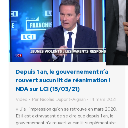
Depuis 1 an, le gouvernement n’a
rouvert aucun lit de réanimation !
NDA sur LCI (15/03/21)
Vidéo
Par
Nicolas Dupont-Aignan
14 mars 2021
« J’ai l’impression qu’on se retrouve en mars 2020.
Et il est extravagant de se dire que depuis 1 an, le
gouvernement n’a rouvert aucun lit supplémentaire