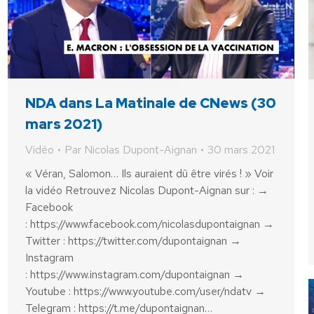
NDA dans La Matinale de CNews (30
mars 2021)
Vidéo
Par
Nicolas Dupont-Aignan
30 mars 2021
« Véran, Salomon… Ils auraient dû être virés ! » Voir
la vidéo Retrouvez Nicolas Dupont-Aignan sur : →
Facebook
: https://www.facebook.com/nicolasdupontaignan →
Twitter : https://twitter.com/dupontaignan →
Instagram
: https://www.instagram.com/dupontaignan →
Youtube : https://www.youtube.com/user/ndatv →
Telegram : https://t.me/dupontaignan…