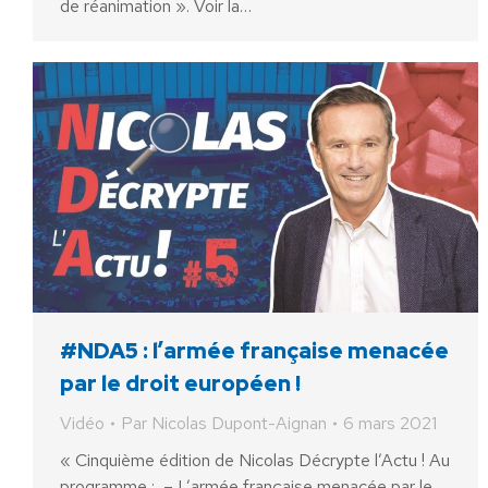
de réanimation ». Voir la…
#NDA5 : l’armée française menacée
par le droit européen !
Vidéo
Par
Nicolas Dupont-Aignan
6 mars 2021
« Cinquième édition de Nicolas Décrypte l’Actu ! Au
programme : – L’armée française menacée par le