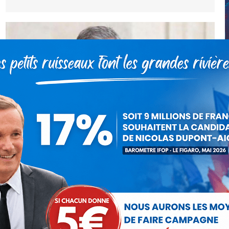
Misons sur notre plus bel atout : le
français et la Francophonie !
Communiqués
Par
Nicolas Dupont-Aignan
19 mars 2021
Nous ne comptons plus les anglicismes introduits