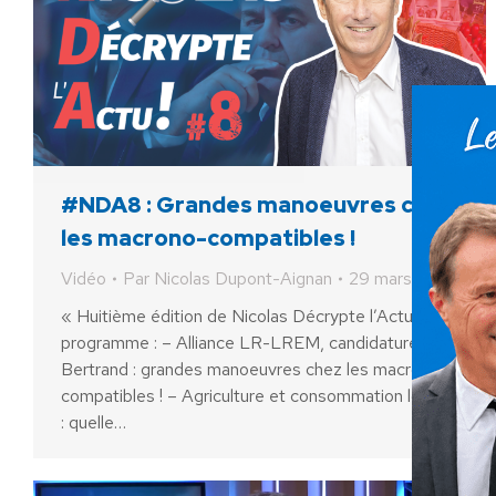
#NDA8 : Grandes manoeuvres chez
les macrono-compatibles !
Vidéo
Par
Nicolas Dupont-Aignan
29 mars 2021
« Huitième édition de Nicolas Décrypte l’Actu ! Au
programme : – Alliance LR-LREM, candidature de
Bertrand : grandes manoeuvres chez les macrono-
compatibles ! – Agriculture et consommation locale
: quelle…