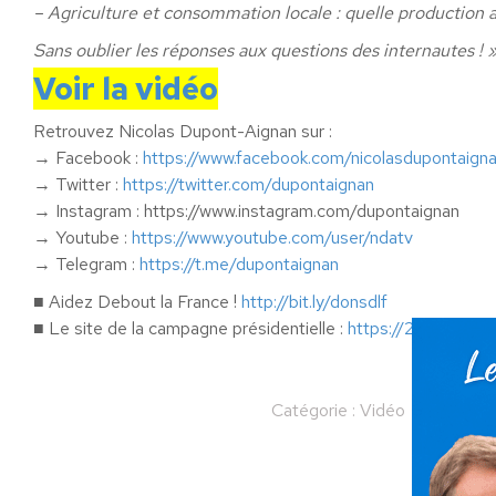
– Agriculture et consommation locale : quelle production 
Sans oublier les réponses aux questions des internautes ! 
Voir la vidéo
Retrouvez Nicolas Dupont-Aignan sur :
→ Facebook :
https://www.facebook.com/nicolasdupontaign
→ Twitter :
https://twitter.com/dupontaignan
→ Instagram : https://www.instagram.com/dupontaignan
→ Youtube :
https://www.youtube.com/user/ndatv
→ Telegram :
https://t.me/dupontaignan
■ Aidez Debout la France !
http://bit.ly/donsdlf
■ Le site de la campagne présidentielle :
https://2022nda.fr/
Catégorie :
Vidéo
Par
Nicol
Partager