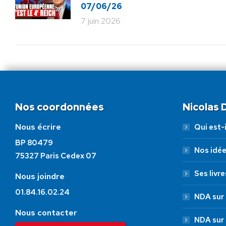
07/06/26
7 juin 2026
Nos coordonnées
Nicolas
Nous écrire
Qui est-i
BP 80479
Nos idé
75327 Paris Cedex 07
Ses livre
Nous joindre
01.84.16.02.24
NDA sur 
Nous contacter
NDA sur