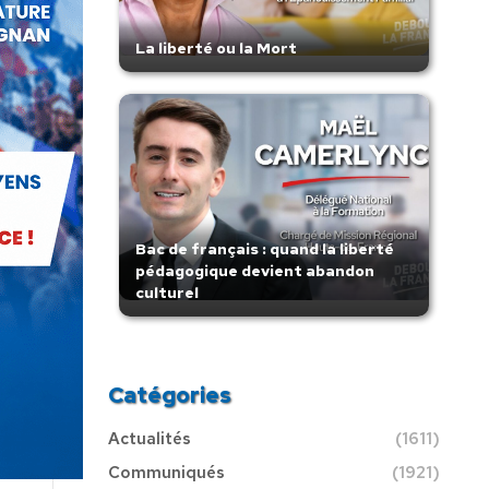
La liberté ou la Mort
Bac de français : quand la liberté
pédagogique devient abandon
culturel
Catégories
Actualités
(1611)
Communiqués
(1921)