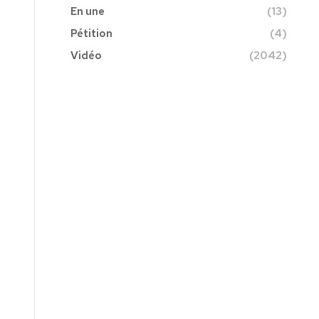
En une
(13)
Pétition
(4)
Vidéo
(2042)