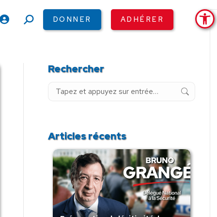
Ouv
DONNER
ADHÉRER
Recherche
:
Rechercher
Recherche
:
Articles récents