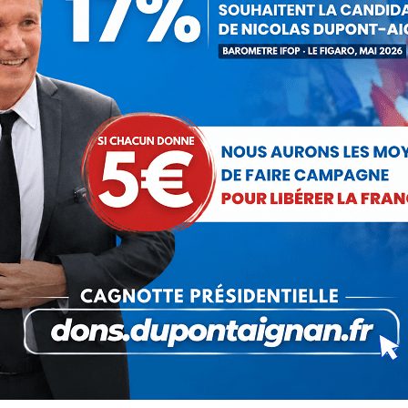
ger
Partager
Partager
Partager
sur
sur
sur
Pinterest
LinkedIn
WhatsApp
SUIVANT
Masques & tests – l’anniversaire
Article
d’un naufrage
suivant
: