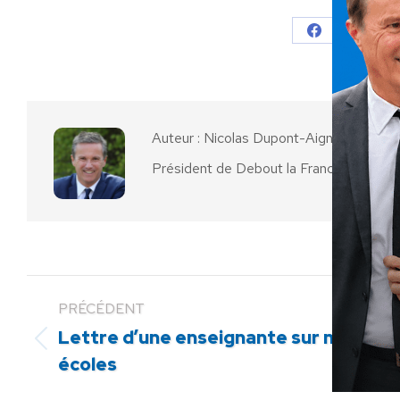
Partager
Parta
sur
sur
Facebook
X
Auteur :
Nicolas Dupont-Aignan
Président de Debout la France
PRÉCÉDENT
Lettre d’une enseignante sur nos
Article
écoles
précédent
: