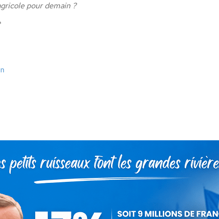
agricole pour demain ?
»
an
as Dupont-Aignan
29 mars 2021
 cet article