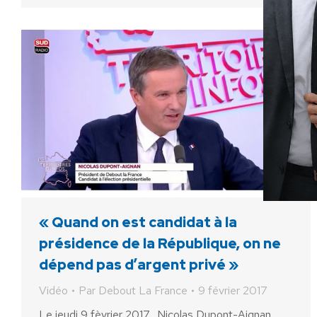
« Quand on est candidat à la
présidence de la République, on ne
dépend pas d’argent privé »
Vidéo
Par
Debout La France
9 février 2017
Le jeudi 9 fèvrier 2017, Nicolas Dupont-Aignan,