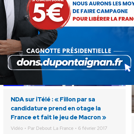
NDA sur iTélé : « Fillon par sa
candidature prend en otage la
France et fait le jeu de Macron »
Vidéo
Par
Debout La France
6 février 2017