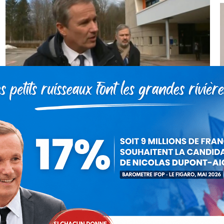
» Il faut renouer le lien de confiance
entre les hommes politiques et les
Français ! «
Vidéo
Par
Debout La France
10 février 2017
Le vendredi 10 Fèvrier 2017, Nicolas Dupont-
Aignan, Président de Debout la France et candidat
à l’élection présidentielle de 2017 était en
déplacement en Isère et en Savoie. Reportage
France 3…