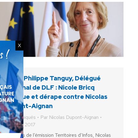
X
Jean-Philippe Tanguy, Délégué
National de DLF : Nicole Bricq
divague et dérape contre Nicolas
Dupont-Aignan
Communiqués
Par
Nicolas Dupont-Aignan
9 février 2017
Lors de l’émission Territoires d’Infos, Nicolas