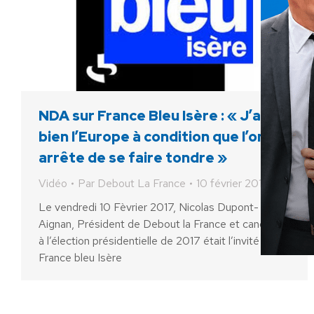
NDA sur France Bleu Isère : « J’aime
bien l’Europe à condition que l’on
arrête de se faire tondre »
Vidéo
Par
Debout La France
10 février 2017
Le vendredi 10 Fèvrier 2017, Nicolas Dupont-
Aignan, Président de Debout la France et candidat
à l’élection présidentielle de 2017 était l’invité de
France bleu Isère