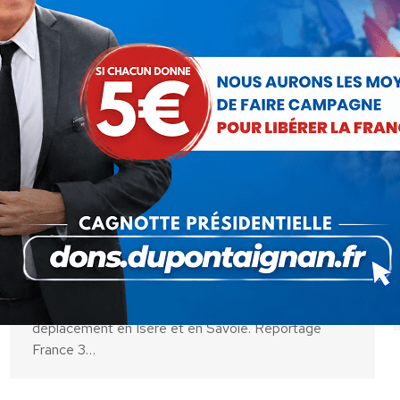
» Il faut renouer le lien de confiance
entre les hommes politiques et les
Français ! «
Vidéo
Par
Debout La France
10 février 2017
Le vendredi 10 Fèvrier 2017, Nicolas Dupont-
Aignan, Président de Debout la France et candidat
à l’élection présidentielle de 2017 était en
déplacement en Isère et en Savoie. Reportage
France 3…