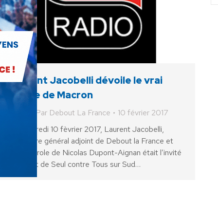
Laurent Jacobelli dévoile le vrai
visage de Macron
Vidéo
Par
Debout La France
10 février 2017
Le vendredi 10 fèvrier 2017, Laurent Jacobelli,
secrétaire général adjoint de Debout la France et
porte parole de Nicolas Dupont-Aignan était l’invité
du débat de Seul contre Tous sur Sud…