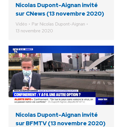
Nicolas Dupont-Aignan invité
sur CNews (13 novembre 2020)
Vidéo
Par
Nicolas Dupont-Aignan
13 novembre 2020
Nicolas Dupont-Aignan invité
sur BFMTV (13 novembre 2020)