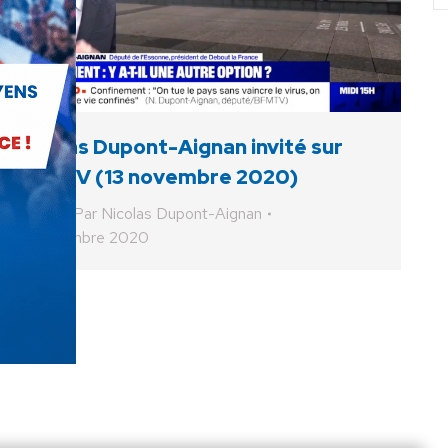
Nicolas Dupont-Aignan invité sur
BFMTV (13 novembre 2020)
Vidéo
Par
Nicolas Dupont-Aignan
13 novembre 2020