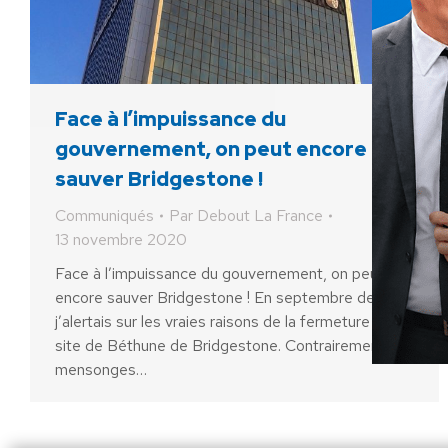
Face à l’impuissance du
gouvernement, on peut encore
sauver Bridgestone !
Communiqués
Par
Debout La France
13 novembre 2020
Face à l’impuissance du gouvernement, on peut
encore sauver Bridgestone ! En septembre dernier,
j’alertais sur les vraies raisons de la fermeture du
site de Béthune de Bridgestone. Contrairement aux
mensonges…