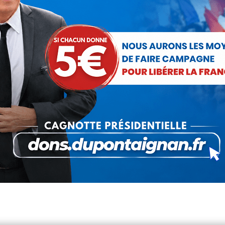
Nicolas Dupont-Aignan invité sur
CNews (13 novembre 2020)
Vidéo
Par
Nicolas Dupont-Aignan
13 novembre 2020