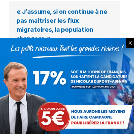
« J’assume, si on continue à ne
pas maîtriser les flux
migratoires, la population
changera. »
X
Vidéo
Par
Debout La France
18 janvier 2017
Le mercredi 18 janvier 2017, Nicolas Dupont-
Aignan, Président de Debout la France et
candidat à l’élection présidentielle de 2017
était l’invité de Jean-Michel Aphatie sur
France Info