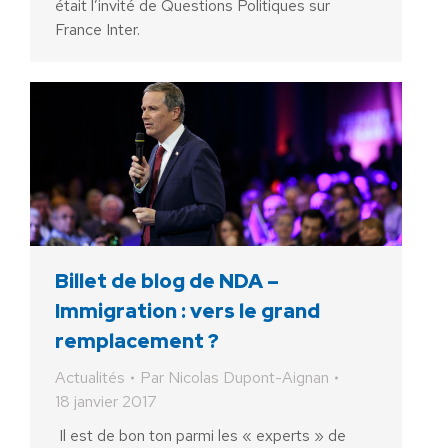
était l’invité de Questions Politiques sur
France Inter.
Billet de blog de NDA –
Immigration : vers le grand
remplacement ?
Actualités
Par
Nicolas Dupont-Aignan
18 janvier 2017
Il est de bon ton parmi les « experts » de