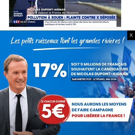
X
Incendie de l’usine Lubrizol à
Rouen : réaction de Nicolas
Dupont-Aignan
Vidéo
Par
Nicolas Dupont-Aignan
28 septembre 2019
« Personne ne comprend pourquoi, 48h
après, il n’y a pas de statistiques fiables.
J’aimerais qu’on ait la transparence, que l’on
en tire les leçons. Il faut revoir le contrôle
des…