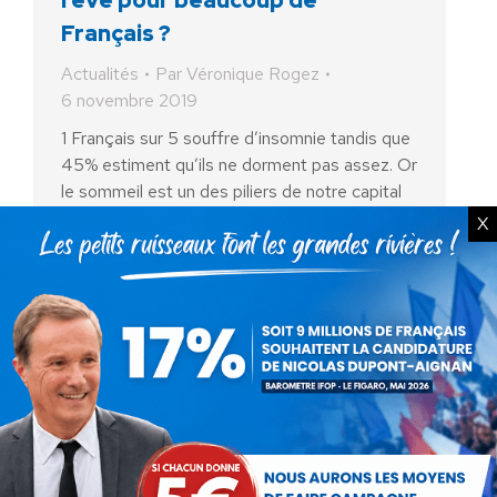
rêve pour beaucoup de
Français ?
Actualités
Par
Véronique Rogez
6 novembre 2019
1 Français sur 5 souffre d’insomnie tandis que
45% estiment qu’ils ne dorment pas assez. Or
le sommeil est un des piliers de notre capital
santé et plus généralement de notre…
X
Les propos d’Emmanuel Macron
sur les immigrations