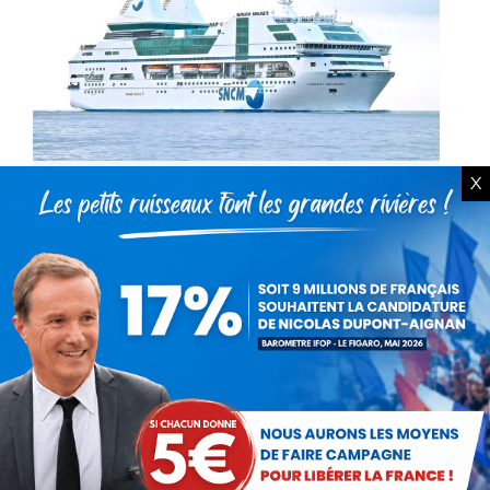
X
SOS Méditerranée
Actualités
Par
Debout La France
10 juin 2015
Si la SNCM est en péril, c’est que beaucoup
d’erreur ont été commises : par l’Etat qui s’est
révélé mauvais actionnaire et mauvais
stratège ; par la Collectivité Territoriale de…