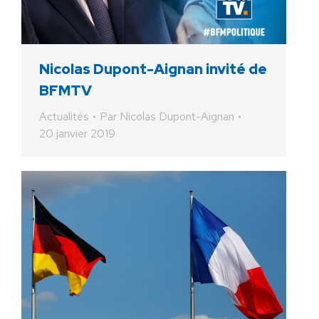
Nicolas Dupont-Aignan invité de
BFMTV
Actualités
Par
Nicolas Dupont-Aignan
20 janvier 2019