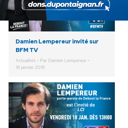
Damien Lempereur invité sur
BFM TV
Actualités
Par
Damien Lempereur
18 janvier 2019