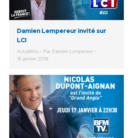
Damien Lempereur invité sur
LCI
Actualités
Par
Damien Lempereur
18 janvier 2019