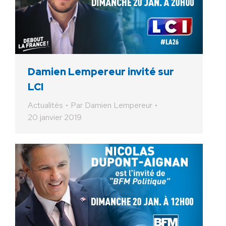
Damien Lempereur invité sur
LCI
Actualités
Par
Damien Lempereur
20 janvier 2019