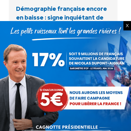
Démographie française encore
en baisse : signe inquiétant de
X
perte de confiance des familles
Actualités
Par
Cécile Bayle de Jessé
19 janvier 2019
Pour la 4ème année consécutive, le bilan
démographique que vient de publier l’INSEE
accuse une baisse du nombre d’enfants par
femme en France (1,88). Il est né en 2018
près…