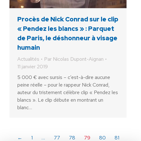
Procès de Nick Conrad sur le clip
« Pendez les blancs » : Parquet
de Paris, le déshonneur à visage
humain
Actualités
Par
Nicolas Dupont-Aignan
11 janvier 2019
5 000 € avec sursis – c’est-à-dire aucune
peine réelle – pour le rappeur Nick Conrad,
auteur du tristement célèbre clip « Pendez les
blancs ». Le clip débute en montrant un
blanc…
AIDEZ NOUS À
LIBÉRER LA FRANCE
←
1
…
77
78
79
80
81