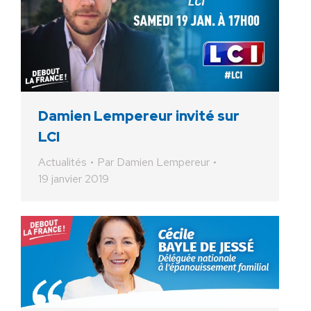
Damien Lempereur invité sur
LCI
Actualités
Par
Damien Lempereur
19 janvier 2019