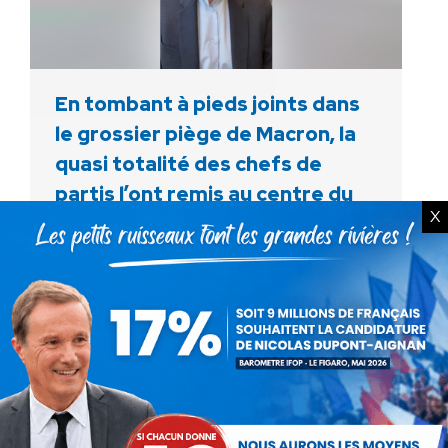
En tombant à pieds joints dans
le grossier piège de Macron, la
quasi totalité des chefs de
partis l’ont remis au centre du
X
jeu.
Actualités
Par
Debout La France
1 septembre 2023
Aux fous ! Ce qui devait arriver est arrivé ! En
tombant à pieds joints dans le grossier piège
de Macron, la quasi totalité des chefs de
partis l’ont remis…