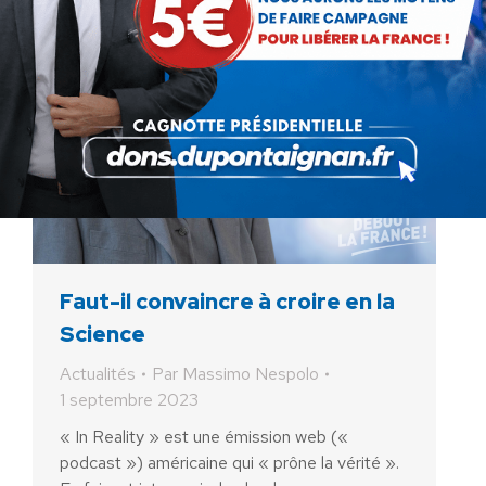
Faut-il convaincre à croire en la
Science
Actualités
Par
Massimo Nespolo
1 septembre 2023
« In Reality » est une émission web («
podcast ») américaine qui « prône la vérité ».