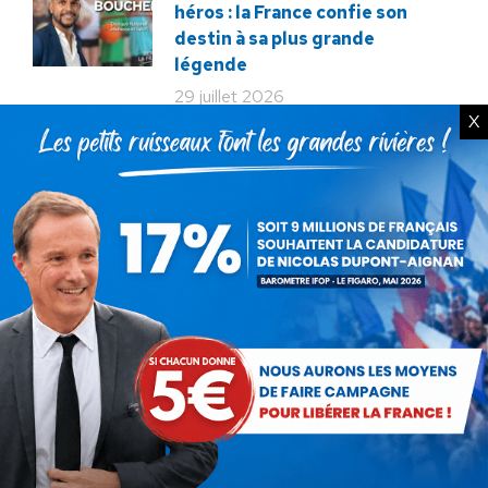
héros : la France confie son
destin à sa plus grande
légende
29 juillet 2026
X
La liberté ou la Mort
20 juillet 2026
Bac de français : quand la
liberté pédagogique devient
abandon culturel
18 juillet 2026
La France au seuil d’un
engrenage stratégique ?
15 juillet 2026