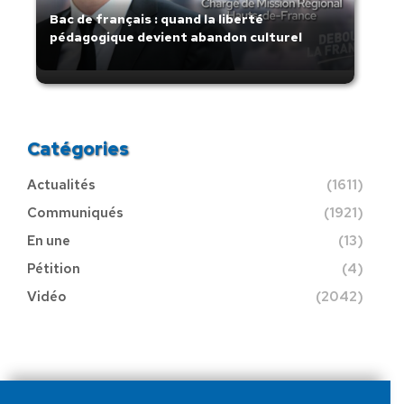
Bac de français : quand la liberté
pédagogique devient abandon culturel
Catégories
Actualités
(1611)
Communiqués
(1921)
En une
(13)
Pétition
(4)
Vidéo
(2042)