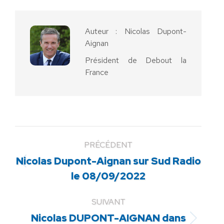
Facebook
X
Pinterest
LinkedIn
WhatsApp
Auteur :
Nicolas Dupont-
Aignan
Président de Debout la
France
PRÉCÉDENT
Nicolas Dupont-Aignan sur Sud Radio
Article
le 08/09/2022
précédent
:
SUIVANT
Nicolas DUPONT-AIGNAN dans
Article