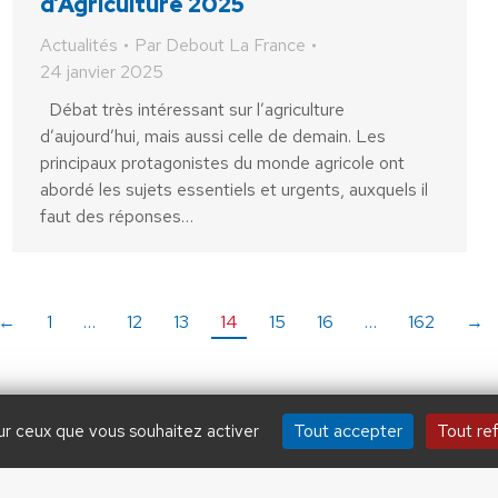
d’Agriculture 2025
Actualités
Par
Debout La France
24 janvier 2025
Débat très intéressant sur l’agriculture
d’aujourd’hui, mais aussi celle de demain. Les
principaux protagonistes du monde agricole ont
abordé les sujets essentiels et urgents, auxquels il
faut des réponses…
←
1
…
12
13
14
15
16
…
162
→
ADHÉSION
20 €
50 €
Tout accepter
Tout re
sur ceux que vous souhaitez activer
by Aryup.com