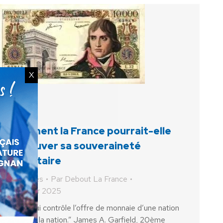
X
Comment la France pourrait-elle
retrouver sa souveraineté
monétaire
Actualités
Par
Debout La France
12 février 2025
“Celui qui contrôle l’offre de monnaie d’une nation
contrôle la nation.” James A. Garfield, 20ème