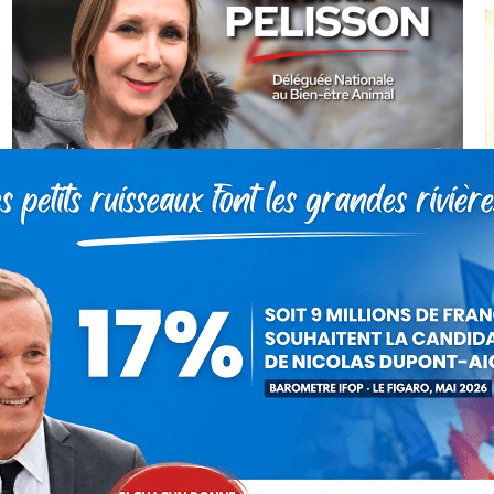
Maltraitance animale : Tyson a vécu
l’enfer !
Actualités
Par
Carole Pellisson
19 février 2025
Le 14 janvier dernier un chien de race cane corso a
été retrouvé abandonné par des passants dans la
forêt de Sénart entre les communes de Montgeron
et Brunoy. Au…