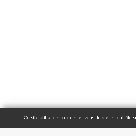
AIDEZ NOUS À
LIBÉRER LA FRANCE
Ce site utilise des cookies et vous donne le contrôle 
Debout La France © 2026 | Designed 