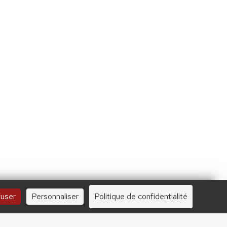
JE FAIS UN DON À DLF
100 €
250 €
1000 €
fuser
Personnaliser
Politique de confidentialité
Tous droits réservés.