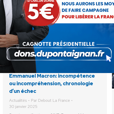
Emmanuel Macron: incompétence
ou incompréhension, chronologie
d’un échec
Actualités
Par
Debout La France
30 janvier 2025