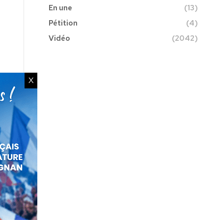
En une
(13)
Pétition
(4)
Vidéo
(2042)
X