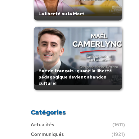
La liberté ou la Mort
Bac de français : quand la liberté
pédagogique devient abandon
culturel
Catégories
Actualités
(1611)
Communiqués
(1921)