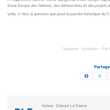
d’une Europe des Nations, des démocraties et des projets à 
Voilà,
in fine
, la question que pose la journée historique du 5 j
Catégorie :
Actualités
Par
Partager
Partager
Parta
sur
sur
Facebook
X
Auteur :
Debout La France