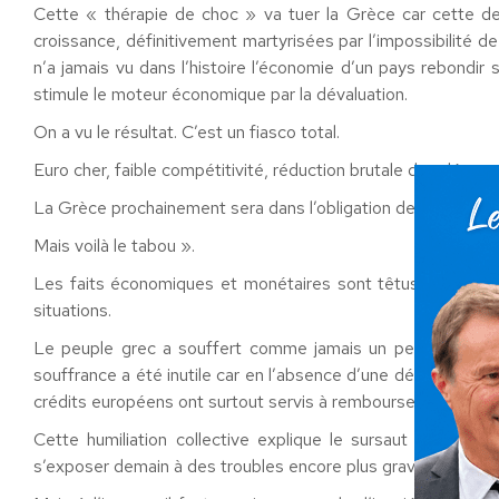
Cette « thérapie de choc » va tuer la Grèce car cette der
croissance, définitivement martyrisées par l’impossibilité de
n’a jamais vu dans l’histoire l’économie d’un pays rebondir
stimule le moteur économique par la dévaluation.
On a vu le résultat. C’est un fiasco total.
Euro cher, faible compétitivité, réduction brutale des dépe
La Grèce prochainement sera dans l’obligation de restructurer
Mais voilà le tabou ».
Les faits économiques et monétaires sont têtus. Ce qui dev
situations.
Le peuple grec a souffert comme jamais un peuple en t
souffrance a été inutile car en l’absence d’une dévaluation 
crédits européens ont surtout servis à rembourser les banqu
Cette humiliation collective explique le sursaut de digni
s’exposer demain à des troubles encore plus graves.