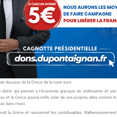
contribuables français, allemands et autres qui ne veulent plus
égitimes et tragiques pour l’Europe.
aquer l’euro sur des économies, des cultures et des démocraties
t ici même Philippe Séguin, sur les réalités.
ettez une rustine de plus (entre 30 et 50 milliards d’euros) pour
 en douceur de la Grèce de la zone euro.
 dette qui permet à l’économie grecque de redémarrer et une
haos et la Grèce pourra enfin voler de ses propres ailes comme le
as dans l’euro.
rait la Grèce et rassurerait les contribuables. Malheureusement