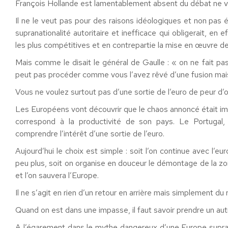
François Hollande est lamentablement absent du débat ne vo
Il ne le veut pas pour des raisons idéologiques et non pas
supranationalité autoritaire et inefficace qui obligerait, e
les plus compétitives et en contrepartie la mise en œuvre de
Mais comme le disait le général de Gaulle : « on ne fait 
peut pas procéder comme vous l’avez rêvé d’une fusion mais
Vous ne voulez surtout pas d’une sortie de l’euro de peur d’o
Les Européens vont découvrir que le chaos annoncé était ima
correspond à la productivité de son pays. Le Portugal, 
comprendre l’intérêt d’une sortie de l’euro.
Aujourd’hui le choix est simple : soit l’on continue avec l’
peu plus, soit on organise en douceur le démontage de la z
et l’on sauvera l’Europe.
Il ne s’agit en rien d’un retour en arrière mais simplement du 
Quand on est dans une impasse, il faut savoir prendre un aut
A l’égarement dans le mythe dangereux d’une Europe suprana