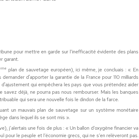
ribune pour mettre en garde sur l’inefficacité évidente des plans
r garant.
ème
plan de sauvetage européen), ici même, je concluais : « En
demander d'apporter la garantie de la France pour 110 milliards
e d'ajustement qui empêchera les pays que vous prétendez aider
le savez déjà, ne pourra pas nous rembourser. Mais les banques
tribuable qui sera une nouvelle fois le dindon de la farce.
quant un mauvais plan de sauvetage sur un système monétaire
ège dans lequel ils se sont mis ».
e), j’alertais une fois de plus : « Un ballon d’oxygène financier va
uï pour le peuple et l’économie grecs, qui ne s’en relèveront pas.