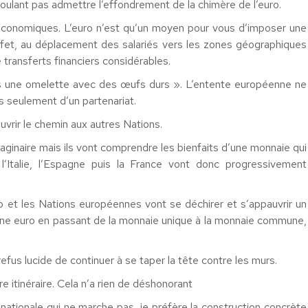
ulant pas admettre l’effondrement de la chimère de l’euro.
 économiques. L’euro n’est qu’un moyen pour vous d’imposer une
n effet, au déplacement des salariés vers les zones géographiques
 transferts financiers considérables.
pas une omelette avec des œufs durs ». L’entente européenne ne
 seulement d’un partenariat.
uvrir le chemin aux autres Nations.
ginaire mais ils vont comprendre les bienfaits d’une monnaie qui
l’Italie, l’Espagne puis la France vont donc progressivement
euro et les Nations européennes vont se déchirer et s’appauvrir un
one euro en passant de la monnaie unique à la monnaie commune,
refus lucide de continuer à se taper la tête contre les murs.
re itinéraire. Cela n’a rien de déshonorant
tionale qui ne marche pas, je préfère la construction concrète