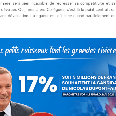
nière sera bien incapable de redresser sa compétitivité et sa
 dévaluer. Oui, mes chers Collègues, c’est là le point central : on
 sans dévaluation. La rigueur est efficace quand parallèlement on
nses ne pouvaient mener qu’à cet échec.
 sa dette et de sortir de l’euro.
ait arriver arriva et aujourd’hui nous sommes dans la pire des
emps de paix (PIB -25%, 60% de chômage des jeunes). Cette
compétitive, elle n’a pas pu restaurer ses forces productives. Les
es.
té de dimanche dernier. Ne pas comprendre cette réalité, c’est