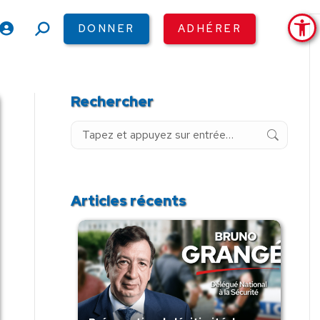
Ouv
DONNER
ADHÉRER
Recherche
:
Rechercher
Recherche
:
Articles récents