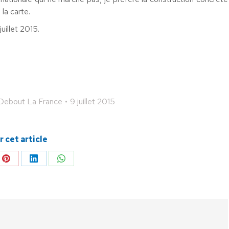
la carte.
uillet 2015.
Debout La France
9 juillet 2015
 cet article
ger
Partager
Partager
Partager
sur
sur
sur
Pinterest
LinkedIn
WhatsApp