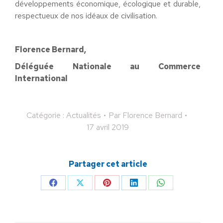
développements économique, écologique et durable,
respectueux de nos idéaux de civilisation.
Florence Bernard,
Déléguée Nationale au Commerce
International
Catégorie :
Actualités
Par
Florence Bernard
17 avril 2019
Partager cet article
Partager
Partager
Partager
Partager
Partager
sur
sur
sur
sur
sur
Facebook
X
Pinterest
LinkedIn
WhatsApp