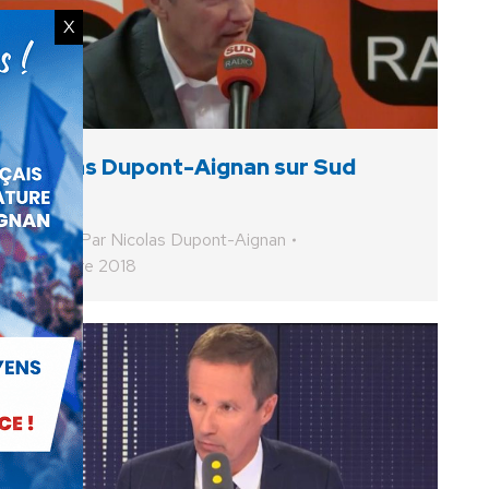
X
Nicolas Dupont-Aignan sur Sud
Radio
Vidéo
Par
Nicolas Dupont-Aignan
8 octobre 2018