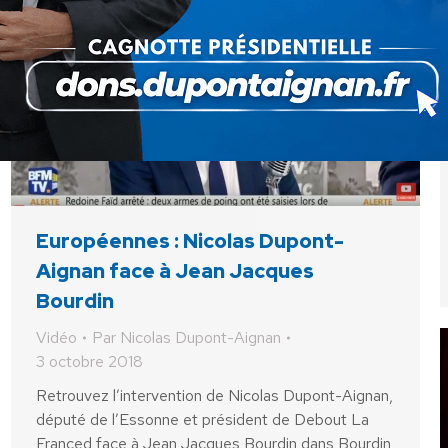
Européennes : Nicolas Dupont-
Aignan face à Jean Jacques
Bourdin
Vidéo
Par
Nicolas Dupont-Aignan
3 octobre 2018
Retrouvez l’intervention de Nicolas Dupont-Aignan,
député de l’Essonne et président de Debout La
Franced face à Jean Jacques Bourdin dans Bourdin