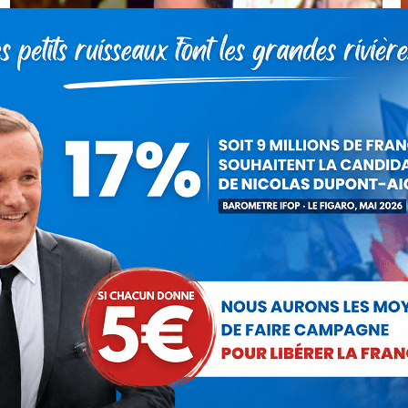
Jean-Philippe Tanguy défend les
retraités et la démocratie directe
face à En Marche
Vidéo
Par
Jean-Philippe Tanguy
5 octobre 2018
« Quand les politiques sont incapables, ils accusent
la #Constitution de la Vème République ! Ce n’est
pas la Vème République qui est à bout de souffle,
c’est #Macron lui-même !…