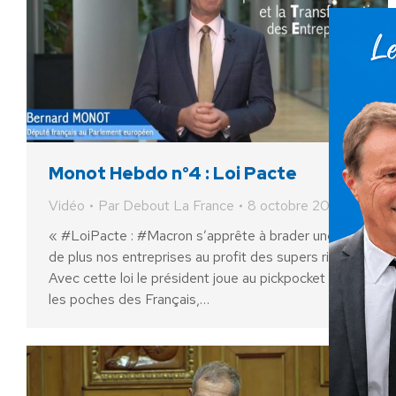
Monot Hebdo n°4 : Loi Pacte
Vidéo
Par
Debout La France
8 octobre 2018
« #LoiPacte : #Macron s’apprête à brader une fois
de plus nos entreprises au profit des supers riches.
Avec cette loi le président joue au pickpocket dans
les poches des Français,…