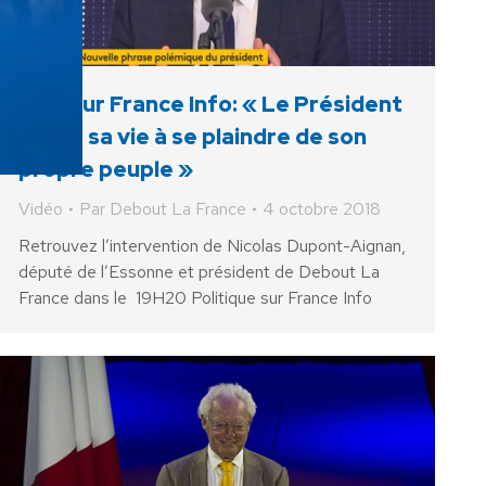
NDA sur France Info: « Le Président
passe sa vie à se plaindre de son
propre peuple »
Vidéo
Par
Debout La France
4 octobre 2018
Retrouvez l’intervention de Nicolas Dupont-Aignan,
député de l’Essonne et président de Debout La
France dans le 19H20 Politique sur France Info