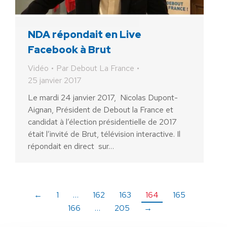
NDA répondait en Live
Facebook à Brut
Vidéo
Par
Debout La France
25 janvier 2017
Le mardi 24 janvier 2017, Nicolas Dupont-
Aignan, Président de Debout la France et
candidat à l’élection présidentielle de 2017
était l’invité de Brut, télévision interactive. Il
répondait en direct sur…
←
1
…
162
163
164
165
166
…
205
→
AIDEZ NOUS À