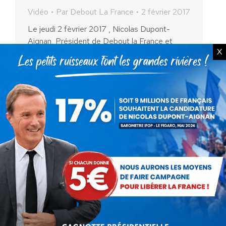
Vidéo
Par
Debout La France
2 février 2017
Le jeudi 2 fèvrier 2017 , Nicolas Dupont-
Aignan, Président de Debout la France et
X
candidat à l’élection présidentielle de 2017
était l’invité de « Bourdin Direct » sur RMC-
BFM TV