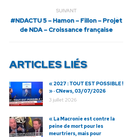
:
SUIVANT
#NDACTU 5 – Hamon – Fillon – Projet
Article
de NDA – Croissance française
suivant
:
ARTICLES LIÉS
« 2027 : TOUT EST POSSIBLE !
» · CNews, 03/07/2026
3 juillet 2026
« La Macronie est contre la
peine de mort pour les
meurtriers, mais pour