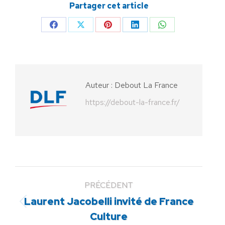
Partager cet article
Partager
Partager
Partager
Partager
Partager
sur
sur
sur
sur
sur
Facebook
X
Pinterest
LinkedIn
WhatsApp
Auteur :
Debout La France
https://debout-la-france.fr/
PRÉCÉDENT
Laurent Jacobelli invité de France
Article
Culture
précédent