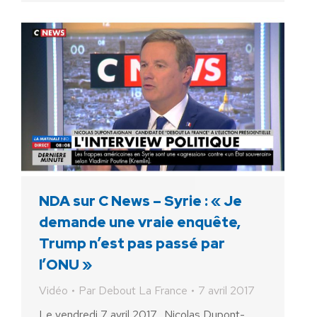
NDA sur C News – Syrie : « Je
demande une vraie enquête,
Trump n’est pas passé par
l’ONU »
Vidéo
Par
Debout La France
7 avril 2017
Le vendredi 7 avril 2017, Nicolas Dupont-