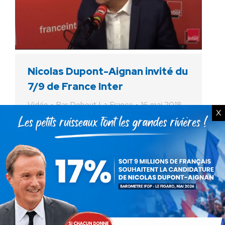
Nicolas Dupont-Aignan invité du
7/9 de France Inter
Vidéo
Par
Debout La France
16 mai 2018
X
Le jeudi 16 mai 2018, Nicolas Dupont-Aignan
député de l’Essonne et président de Debout
la France était l’invité du » Grand Entretien »
dans le 7/9 de France Inter.