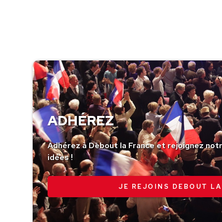
ADHÉREZ
Adhérez à Debout la France et rejoignez no
idées !
JE REJOINS DEBOUT LA