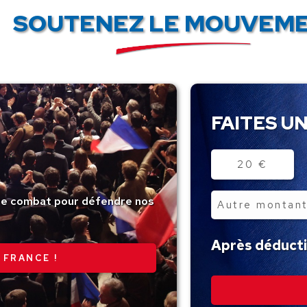
SOUTENEZ LE MOUVEME
FAITES UN
Montant
20 €
tre combat pour défendre nos
Autre
montant
Après déductio
 FRANCE !