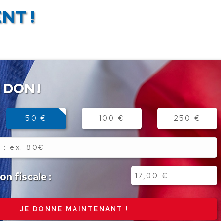
NT !
 DON !
50 €
100 €
250 €
n fiscale :