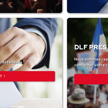
DLF PRÈS 
Nous sommes repr
s défendons !
contacter votre r
T !