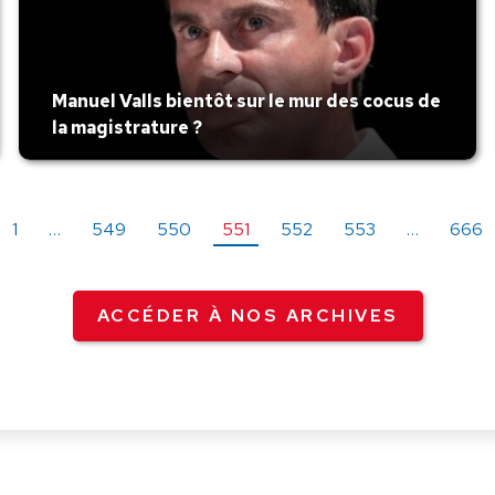
Manuel Valls bientôt sur le mur des cocus de
la magistrature ?
1
…
549
550
551
552
553
…
666
ACCÉDER À NOS ARCHIVES