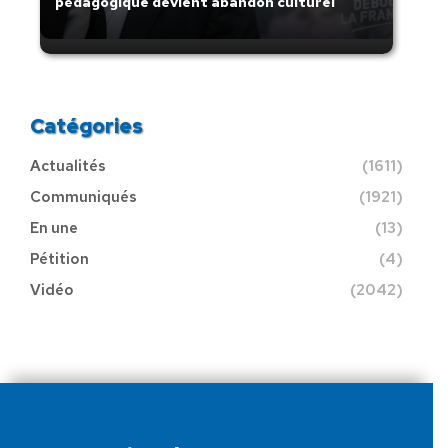
pédagogique devient abandon culturel
Catégories
Actualités
(1611)
Communiqués
(1921)
En une
(13)
Pétition
(4)
Vidéo
(2042)