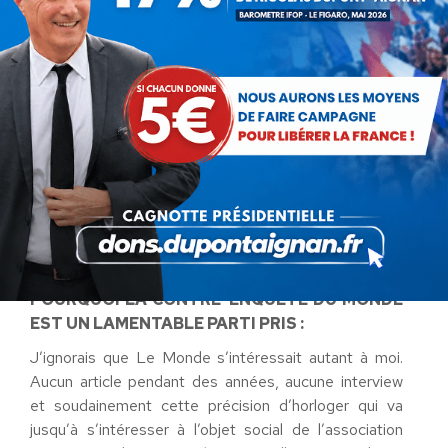
en 2013, selon l’Insee. Ensuite, le « centre de
vacances luxueux » est en fait un centre fermé
depuis six ans. Il appartient à Renouveau vacances,
une association de « tourisme
social
et
solidaire »
dont l’objectif est de fournir des
vacances abordables aux familles… bien loin du
«
luxe
», donc. L’association a abandonné le centre
à la suite de graves difficultés financières et elle a
fusionné avec un autre organisme, qui a prévu de
le
rouvrir
en 2018.
POURQUOI LA CONTRE-ENQUETE DU MONDE
EST UN LAMENTABLE PARTI PRIS :
J’ignorais que Le Monde s’intéressait autant à moi.
Aucun article pendant des années, aucune interview
et soudainement cette précision d’horloger qui va
jusqu’à s’intéresser à l’objet social de l’association