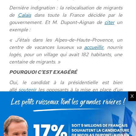
Dernière indignation : la relocalisation de migrants
de
Calais
dans toute la France décidée par le
gouvernement. Et M. Dupont-Aignan de
citer
un
exemple :
« J’étais dans les Alpes-de-Haute-Provence, un
centre de vacances luxueux va
accueillir
, nourris
logés, pour un village qui avait 182 habitants, une
centaine de migrants. »
POURQUOI C’EST EXAGÉRÉ
Oui, le candidat à la présidentielle est bien
allé
soutenir
les opposants à la mise en place d’un
X
centre d’accueil et d’orientation
pour une centaine
de migrants dans les Alpes-de-Haute-Provence, à
Champtercier, le 23 septembre
. Il a même publié
une vidéo sur
Facebook
. Mais il exagère plusieurs
détails. Le village ne comprend pas 182 habitants –
soulignons la précision dans l’erreur – mais 755,