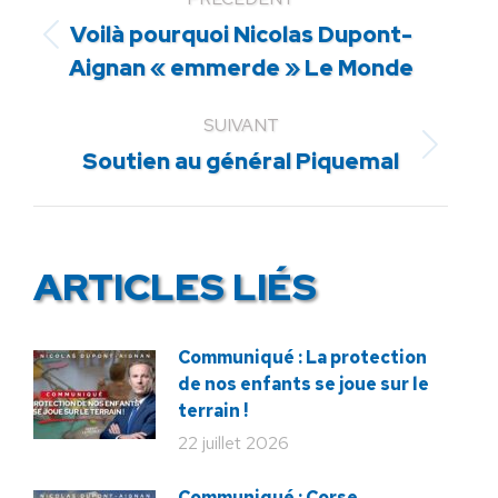
Voilà pourquoi Nicolas Dupont-
Article
Aignan « emmerde » Le Monde
précédent
:
SUIVANT
Article
Soutien au général Piquemal
suivant
:
ARTICLES LIÉS
Communiqué : La protection
de nos enfants se joue sur le
terrain !
22 juillet 2026
Communiqué : Corse,