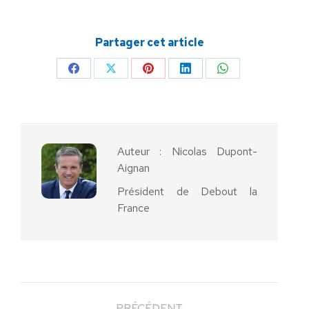
Partager cet article
Partager
Partager
Partager
Partager
Partager
sur
sur
sur
sur
sur
Facebook
X
Pinterest
LinkedIn
WhatsApp
Auteur :
Nicolas Dupont-
Aignan
Président de Debout la
France
PRÉCÉDENT